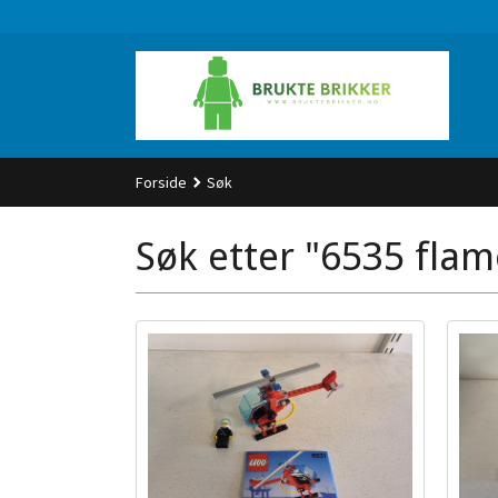
Gå
til
innholdet
Forside
Søk
Søk etter "6535 flam