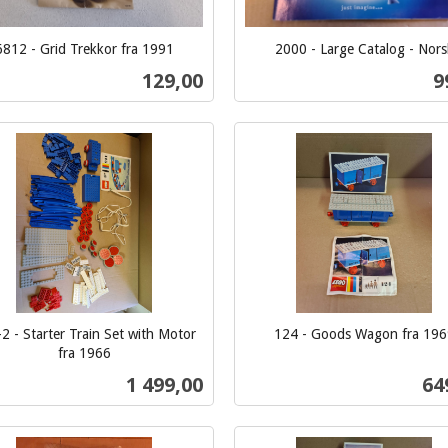
6812 - Grid Trekkor fra 1991
2000 - Large Catalog - Nors
inkl.
Pris
P
129,00
9
mva.
Kjøp
Kjøp
2 - Starter Train Set with Motor
124 - Goods Wagon fra 196
inkl.
fra 1966
mva.
Pris
Pri
1 499,00
64
Kjøp
Kjøp