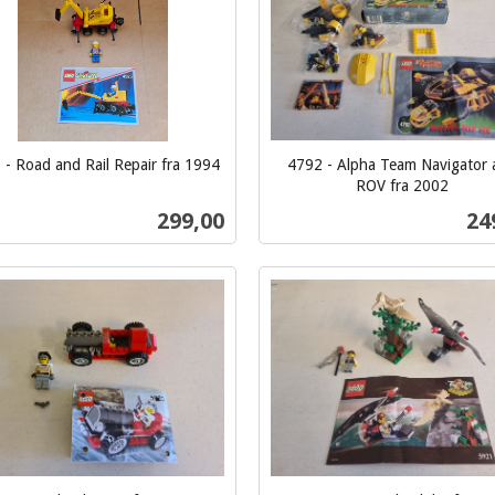
 - Road and Rail Repair fra 1994
4792 - Alpha Team Navigator 
ROV fra 2002
inkl.
Pris
Pri
299,00
24
mva.
Kjøp
Kjøp