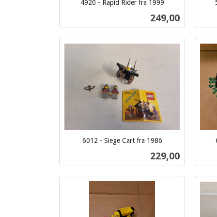
4920 - Rapid Rider fra 1999
inkl.
inkl.
Pris
249,00
mva.
mva.
Kjøp
6012 - Siege Cart fra 1986
inkl.
inkl.
Pris
229,00
mva.
mva.
Kjøp