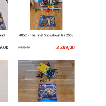
and
4852 - The Final Showdown fra 2003
Rabatt
inkl.
mva.
s
Tilbud
9,00
3 299,00
3 999,00
Kjøp