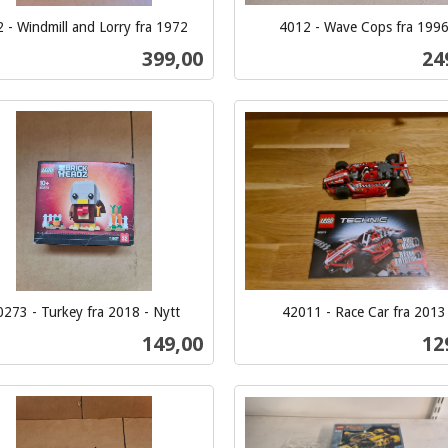
 - Windmill and Lorry fra 1972
4012 - Wave Cops fra 199
inkl.
Pris
Pri
399,00
24
mva.
Kjøp
Kjøp
0273 - Turkey fra 2018 - Nytt
42011 - Race Car fra 2013
inkl.
Pris
Pri
149,00
12
mva.
Kjøp
Kjøp