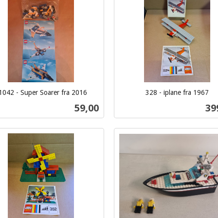
1042 - Super Soarer fra 2016
328 - iplane fra 1967
inkl.
Pris
Pri
59,00
39
mva.
Kjøp
Kjøp