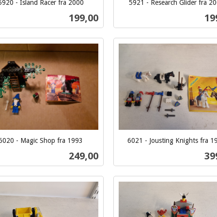
5920 - Island Racer fra 2000
5921 - Research Glider fra 2
inkl.
Pris
Pri
199,00
19
mva.
Kjøp
Kjøp
6020 - Magic Shop fra 1993
6021 - Jousting Knights fra 1
inkl.
Pris
Pri
249,00
39
mva.
Kjøp
Kjøp