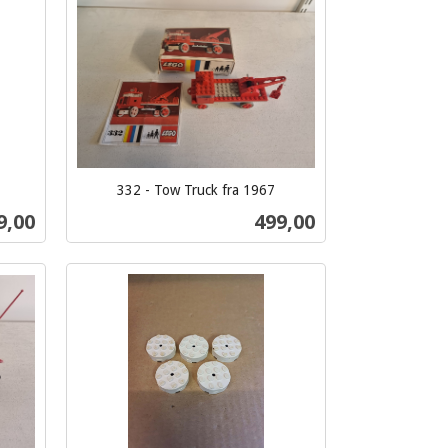
332 - Tow Truck fra 1967
inkl.
s
Pris
9,00
499,00
mva.
Kjøp