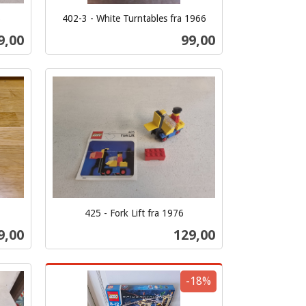
6
402-3 - White Turntables fra 1966
inkl.
s
Pris
9,00
99,00
mva.
Kjøp
425 - Fork Lift fra 1976
inkl.
s
Pris
9,00
129,00
mva.
Kjøp
-18%