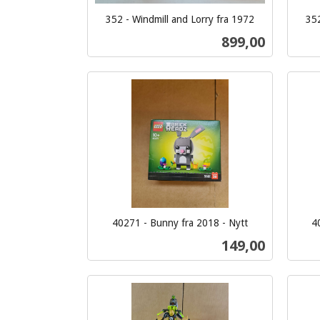
352 - Windmill and Lorry fra 1972
352
inkl.
inkl.
Pris
899,00
mva.
mva.
Kjøp
40271 - Bunny fra 2018 - Nytt
4
inkl.
inkl.
Pris
149,00
mva.
mva.
Kjøp