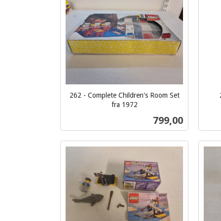
Kjøp
262 - Complete Children's Room Set
inkl.
fra 1972
inkl.
mva.
Pris
799,00
mva.
Kjøp