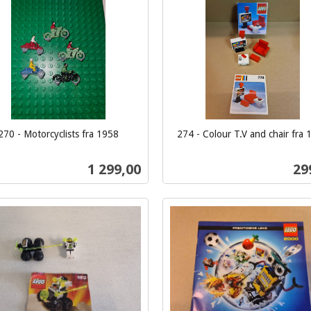
Kjøp
Kjøp
270 - Motorcyclists fra 1958
274 - Colour T.V and chair fra
inkl.
mva.
Pris
Pri
1 299,00
29
Kjøp
Kjøp