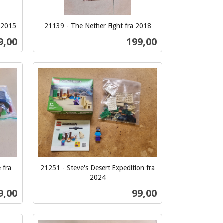
a 2015
21139 - The Nether Fight fra 2018
inkl.
s
Pris
9,00
199,00
mva.
Kjøp
 fra
21251 - Steve's Desert Expedition fra
2024
inkl.
ris
Pris
9,00
99,00
mva.