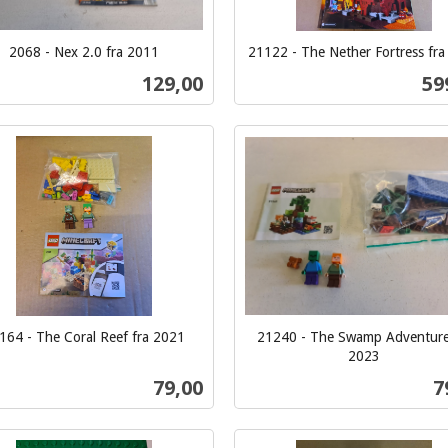
2068 - Nex 2.0 fra 2011
21122 - The Nether Fortress fr
inkl.
Pris
Pri
129,00
59
mva.
Kjøp
Kjøp
164 - The Coral Reef fra 2021
21240 - The Swamp Adventure
2023
inkl.
Pris
P
79,00
7
mva.