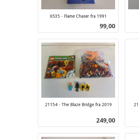
6535 - Flame Chaser fra 1991
inkl.
inkl.
Pris
99,00
mva.
mva.
Kjøp
21154 - The Blaze Bridge fra 2019
21
inkl.
inkl.
mva.
mva.
Pris
249,00