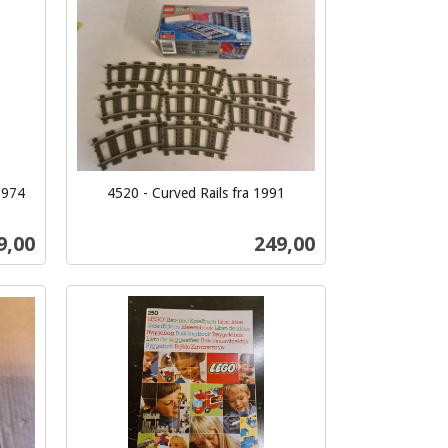
Kjøp
 1974
4520 - Curved Rails fra 1991
inkl.
mva.
s
Pris
9,00
249,00
Kjøp