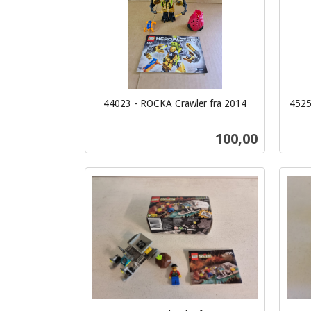
44023 - ROCKA Crawler fra 2014
4525
inkl.
inkl.
mva.
mva.
Pris
100,00
Kjøp