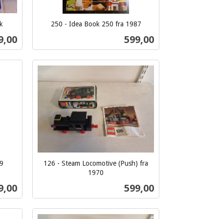
k
250 - Idea Book 250 fra 1987
inkl.
ris
Pris
9,00
599,00
mva.
Kjøp
9
126 - Steam Locomotive (Push) fra
1970
inkl.
s
Pris
9,00
599,00
mva.
Kjøp