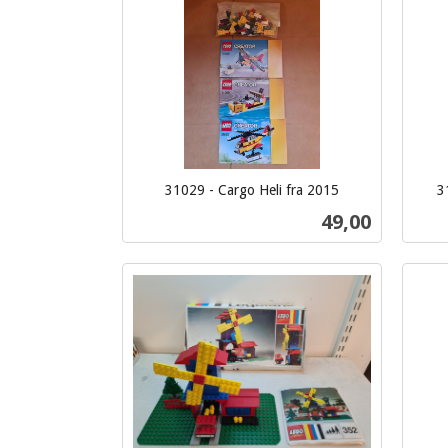
31029 - Cargo Heli fra 2015
3
inkl.
inkl.
Pris
49,00
mva.
mva.
Kjøp