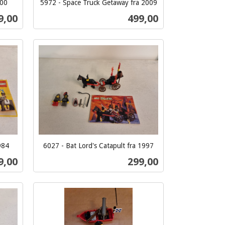
000
5972 - Space Truck Getaway fra 2009
inkl.
s
Pris
9,00
499,00
mva.
Kjøp
984
6027 - Bat Lord's Catapult fra 1997
inkl.
s
Pris
9,00
299,00
mva.
Kjøp