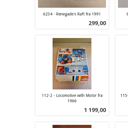
6234 - Renegade's Raft fra 1991
inkl.
inkl.
Pris
299,00
mva.
mva.
Kjøp
112-2 - Locomotive with Motor fra
115-
1966
inkl.
inkl.
Pris
1 199,00
mva.
mva.
Kjøp