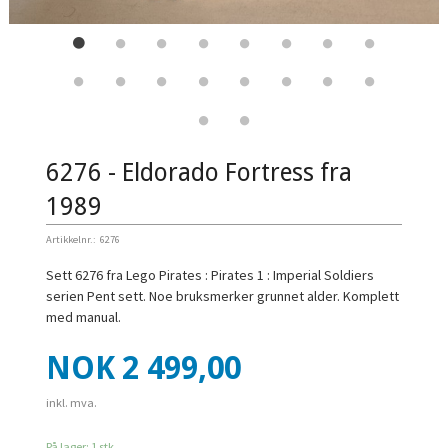
6276 - Eldorado Fortress fra
1989
Artikkelnr.:
6276
Sett 6276 fra Lego Pirates : Pirates 1 : Imperial Soldiers
serien Pent sett. Noe bruksmerker grunnet alder. Komplett
med manual.
Pris
NOK
2 499,00
inkl. mva.
På lager: 1 stk.