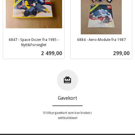
6847 - Space Dozer fra 1985 -
6884 - Aero-Module fra 1987
inkl.
Nytt&Forseglet
inkl.
mva.
Pris
Pris
2 499,00
299,00
mva.
Gavekort
Vi tilbyr gavekort som kan brukes i
nettbutikken!