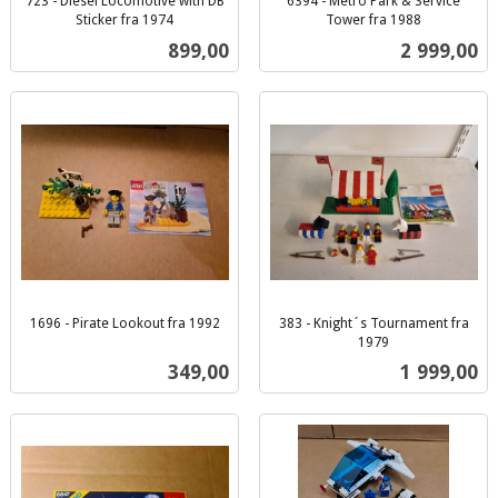
723 - Diesel Locomotive with DB
6394 - Metro Park & Service
Sticker fra 1974
Tower fra 1988
inkl.
inkl.
Pris
Pris
899,00
2 999,00
mva.
mva.
1696 - Pirate Lookout fra 1992
383 - Knight´s Tournament fra
inkl.
1979
inkl.
mva.
Pris
Pris
349,00
1 999,00
mva.