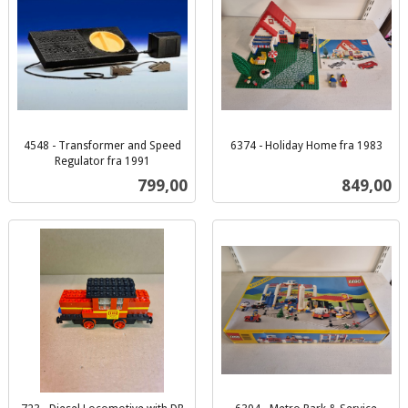
4548 - Transformer and Speed
6374 - Holiday Home fra 1983
inkl.
Regulator fra 1991
inkl.
mva.
Pris
Pris
799,00
849,00
mva.