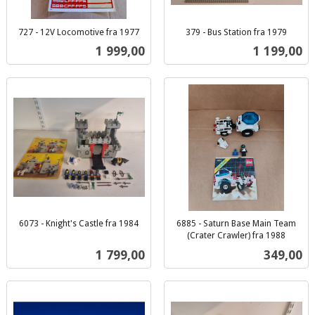
727 - 12V Locomotive fra 1977
379 - Bus Station fra 1979
inkl.
inkl.
Pris
Pris
1 999,00
1 199,00
mva.
mva.
6073 - Knight's Castle fra 1984
6885 - Saturn Base Main Team
inkl.
(Crater Crawler) fra 1988
inkl.
mva.
Pris
Pris
1 799,00
349,00
mva.