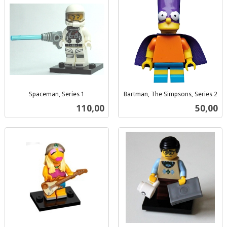
Spaceman, Series 1
Bartman, The Simpsons, Series 2
inkl.
inkl.
Pris
Pris
110,00
50,00
mva.
mva.