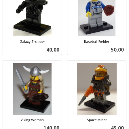
Galaxy Trooper
Baseball Fielder
inkl.
inkl.
Pris
Pris
40,00
50,00
mva.
mva.
Viking Woman
Space Miner
inkl.
inkl.
Pris
Pris
140,00
45,00