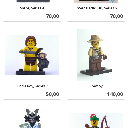
Sailor, Series 4
Intergalactic Girl, Series 6
inkl.
inkl.
Pris
Pris
70,00
70,00
mva.
mva.
Jungle Boy, Series 7
Cowboy
inkl.
inkl.
Pris
Pris
50,00
140,00
mva.
mva.