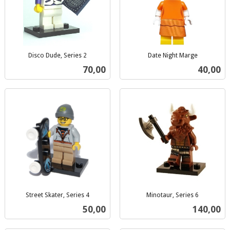
Disco Dude, Series 2
Date Night Marge
inkl.
inkl.
Pris
Pris
70,00
40,00
mva.
mva.
Street Skater, Series 4
Minotaur, Series 6
inkl.
inkl.
Pris
Pris
50,00
140,00
mva.
mva.