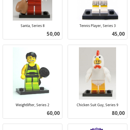
Santa, Series 8
Tennis Player, Series 3
inkl.
inkl.
Pris
Pris
50,00
45,00
mva.
mva.
Weightlifter, Series 2
Chicken Suit Guy, Series 9
inkl.
inkl.
Pris
Pris
60,00
80,00
mva.
mva.