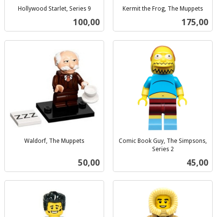
Hollywood Starlet, Series 9
Kermit the Frog, The Muppets
inkl.
inkl.
Pris
Pris
100,00
175,00
mva.
mva.
Waldorf, The Muppets
Comic Book Guy, The Simpsons,
inkl.
Series 2
inkl.
mva.
Pris
Pris
50,00
45,00
mva.