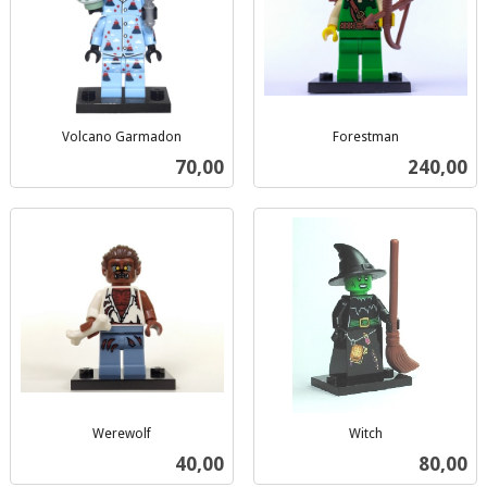
Volcano Garmadon
Forestman
inkl.
inkl.
Pris
Pris
70,00
240,00
mva.
mva.
Werewolf
Witch
inkl.
inkl.
Pris
Pris
40,00
80,00
mva.
mva.