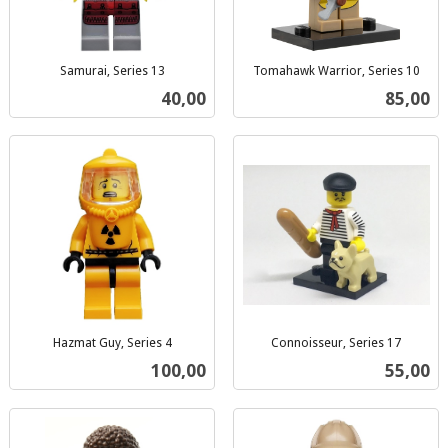
Samurai, Series 13
Tomahawk Warrior, Series 10
inkl.
inkl.
Pris
Pris
40,00
85,00
mva.
mva.
Hazmat Guy, Series 4
Connoisseur, Series 17
inkl.
inkl.
Pris
Pris
100,00
55,00
mva.
mva.