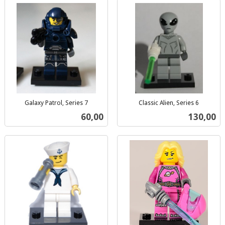
Galaxy Patrol, Series 7
Classic Alien, Series 6
inkl.
inkl.
Pris
Pris
60,00
130,00
mva.
mva.