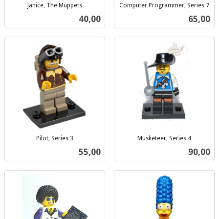
Janice, The Muppets
Computer Programmer, Series 7
inkl.
inkl.
Pris
Pris
40,00
65,00
mva.
mva.
Pilot, Series 3
Musketeer, Series 4
inkl.
inkl.
Pris
Pris
55,00
90,00
mva.
mva.