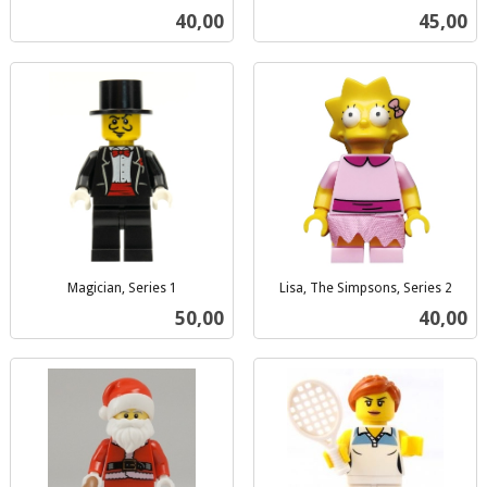
inkl.
inkl.
Pris
Pris
40,00
45,00
mva.
mva.
Magician, Series 1
Lisa, The Simpsons, Series 2
inkl.
inkl.
Pris
Pris
50,00
40,00
mva.
mva.