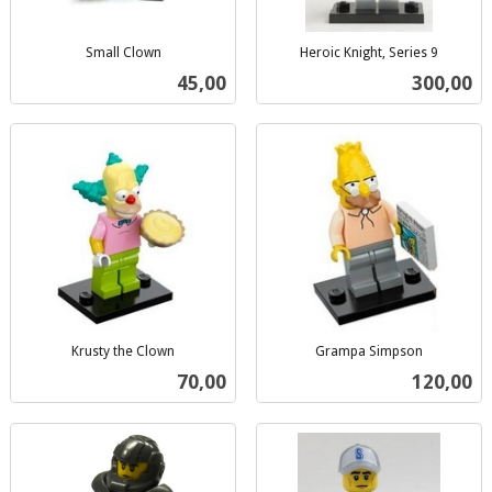
Small Clown
Heroic Knight, Series 9
inkl.
inkl.
Pris
Pris
45,00
300,00
mva.
mva.
Krusty the Clown
Grampa Simpson
inkl.
inkl.
Pris
Pris
70,00
120,00
mva.
mva.