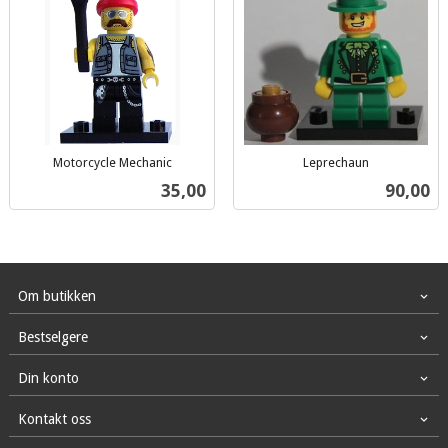
Motorcycle Mechanic
Leprechaun
inkl.
inkl.
Pris
Pris
35,00
90,00
mva.
mva.
Om butikken
Bestselgere
Din konto
Kontakt oss