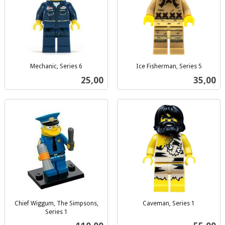
Mechanic, Series 6
Ice Fisherman, Series 5
inkl.
inkl.
Pris
Pris
25,00
35,00
mva.
mva.
Chief Wiggum, The Simpsons,
Caveman, Series 1
inkl.
Series 1
inkl.
mva.