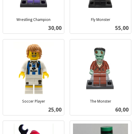
Wrestling Champion
Fly Monster
inkl.
inkl.
Pris
Pris
30,00
55,00
mva.
mva.
Soccer Player
The Monster
inkl.
inkl.
Pris
Pris
25,00
60,00
mva.
mva.