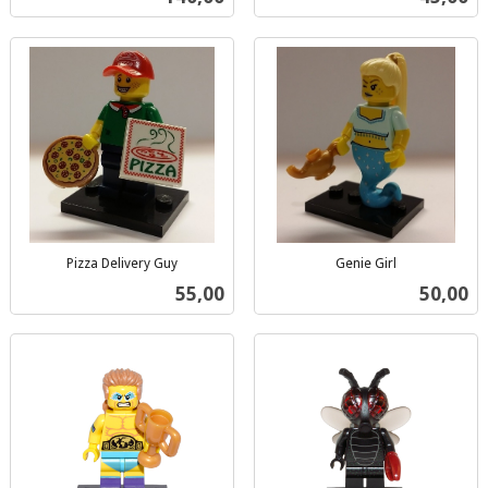
mva.
mva.
Pizza Delivery Guy
Genie Girl
inkl.
inkl.
Pris
Pris
55,00
50,00
mva.
mva.