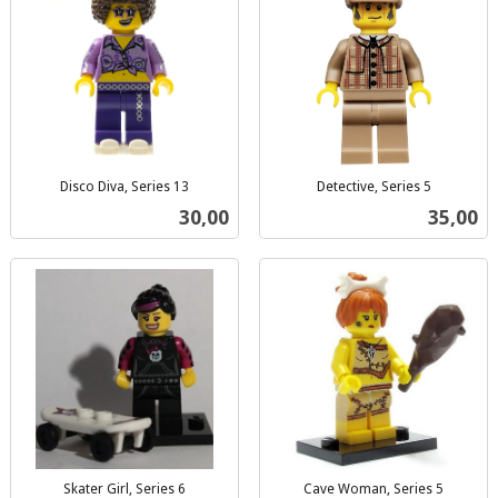
Disco Diva, Series 13
Detective, Series 5
inkl.
inkl.
Pris
Pris
30,00
35,00
mva.
mva.
Skater Girl, Series 6
Cave Woman, Series 5