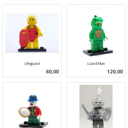
Lifeguard
Lizard Man
inkl.
inkl.
Pris
Pris
60,00
120,00
mva.
mva.