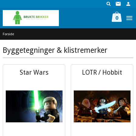
Gå
til
innholdet
0
Forside
Byggetegninger & klistremerker
Star Wars
LOTR / Hobbit