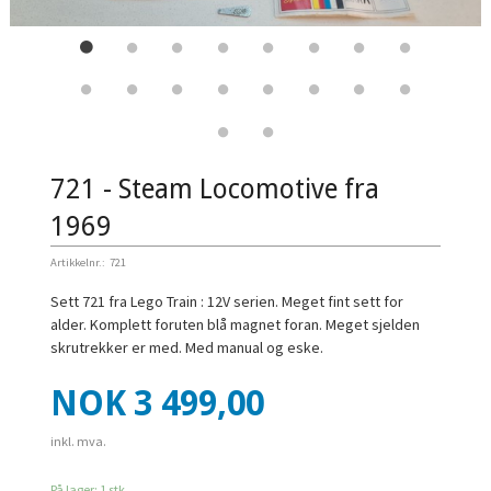
721 - Steam Locomotive fra
1969
Artikkelnr.:
721
Sett 721 fra Lego Train : 12V serien. Meget fint sett for
alder. Komplett foruten blå magnet foran. Meget sjelden
skrutrekker er med. Med manual og eske.
Pris
NOK
3 499,00
inkl. mva.
På lager: 1 stk.