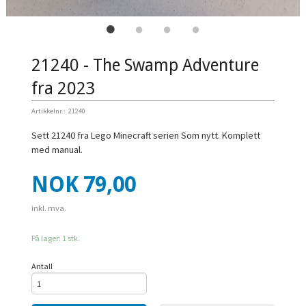
21240 - The Swamp Adventure
fra 2023
Artikkelnr.:
21240
Sett 21240 fra Lego Minecraft serien Som nytt. Komplett
med manual.
Pris
NOK
79,00
inkl. mva.
På lager: 1 stk.
Antall