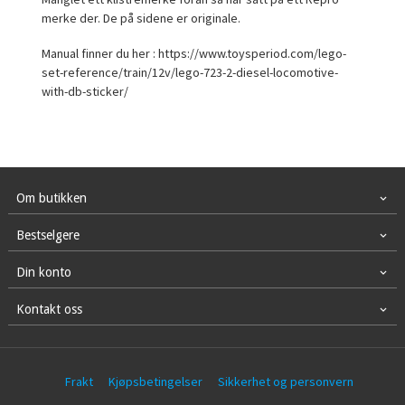
merke der. De på sidene er originale.
Manual finner du her : https://www.toysperiod.com/lego-
set-reference/train/12v/lego-723-2-diesel-locomotive-
with-db-sticker/
Om butikken
Bestselgere
Din konto
Kontakt oss
Frakt
Kjøpsbetingelser
Sikkerhet og personvern