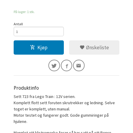
På lager: 1 stk.
Antall
Kjøp
Ønskeliste
Produktinfo
Sett 723 fra Lego Train : 12V serien.
Komplett flott sett foruten skrutrekker og ledning. Selve
toget er komplett, uten manual.
Motor testet og fungerer godt. Gode gummiringer på
hjulene.
Manglet ett klistremerke foran så har satt på ett Repro