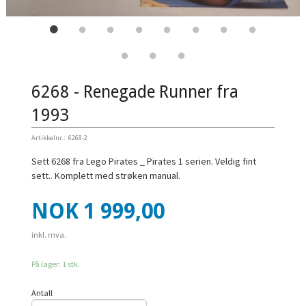
6268 - Renegade Runner fra
1993
Artikkelnr.:
6268-2
Sett 6268 fra Lego Pirates _ Pirates 1 serien. Veldig fint
sett.. Komplett med strøken manual.
Pris
NOK
1 999,00
inkl. mva.
På lager: 1 stk.
Antall