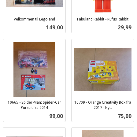
Velkommen til Legoland
Fabuland Rabbit - Rufus Rabbit
inkl.
inkl.
Pris
Pris
149,00
29,99
mva.
mva.
10665 - Spider-Man: Spider-Car
10709 - Orange Creativity Box fra
Pursuit fra 2014
2017 - Nytt
inkl.
inkl.
Pris
Pris
99,00
75,00
mva.
mva.