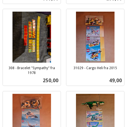
mva.
mva.
308 - Bracelet "Sympathy" fra
31029 - Cargo Heli fra 2015
inkl.
1978
inkl.
mva.
Pris
Pris
250,00
49,00
mva.