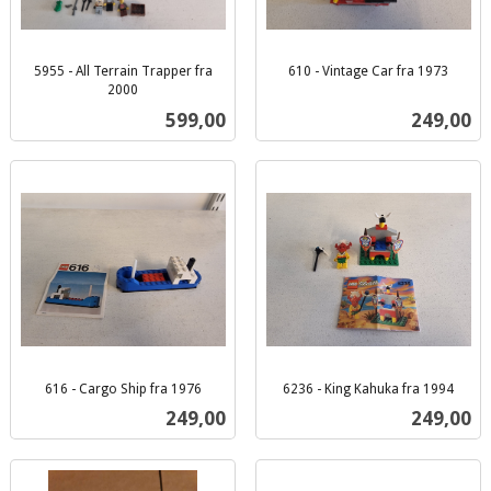
5955 - All Terrain Trapper fra
610 - Vintage Car fra 1973
inkl.
2000
inkl.
mva.
Pris
Pris
599,00
249,00
mva.
616 - Cargo Ship fra 1976
6236 - King Kahuka fra 1994
inkl.
inkl.
Pris
Pris
249,00
249,00
mva.
mva.