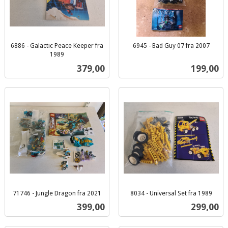
6886 - Galactic Peace Keeper fra
6945 - Bad Guy 07 fra 2007
inkl.
1989
inkl.
mva.
Pris
Pris
379,00
199,00
mva.
71746 - Jungle Dragon fra 2021
8034 - Universal Set fra 1989
inkl.
inkl.
Pris
Pris
399,00
299,00
mva.
mva.