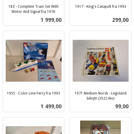
183 - Complete Train Set With
1917 - King's Catapult fra 1993
inkl.
Motor And Signal fra 1976
inkl.
mva.
Pris
Pris
1 999,00
299,00
mva.
1955 - Color Line Ferry fra 1993
1971 Medium Norsk - Legoland
inkl.
bilnytt (3522-No)
inkl.
mva.
Pris
Pris
1 499,00
99,00
mva.