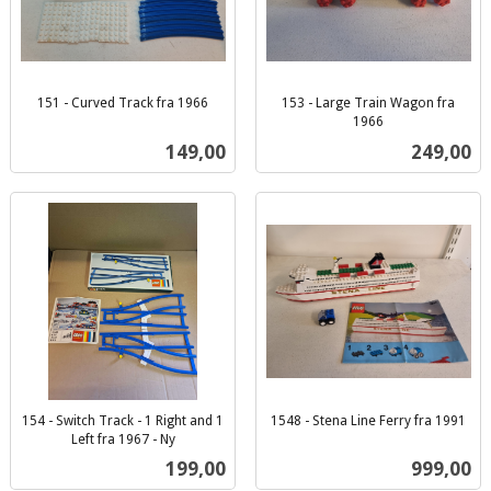
151 - Curved Track fra 1966
153 - Large Train Wagon fra
inkl.
1966
inkl.
mva.
Pris
Pris
149,00
249,00
mva.
154 - Switch Track - 1 Right and 1
1548 - Stena Line Ferry fra 1991
inkl.
Left fra 1967 - Ny
inkl.
mva.
Pris
Pris
199,00
999,00
mva.