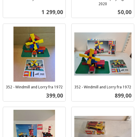
inkl.
2020
inkl.
mva.
Pris
Pris
1 299,00
50,00
mva.
352 - Windmill and Lorry fra 1972
352 - Windmill and Lorry fra 1972
inkl.
inkl.
Pris
Pris
399,00
899,00
mva.
mva.