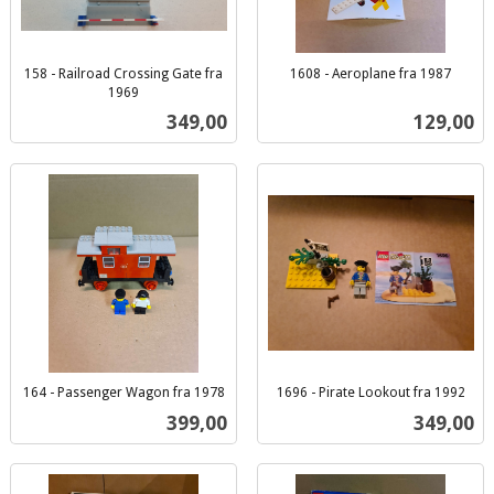
158 - Railroad Crossing Gate fra
1608 - Aeroplane fra 1987
inkl.
1969
inkl.
mva.
Pris
Pris
349,00
129,00
mva.
164 - Passenger Wagon fra 1978
1696 - Pirate Lookout fra 1992
inkl.
inkl.
Pris
Pris
399,00
349,00
mva.
mva.