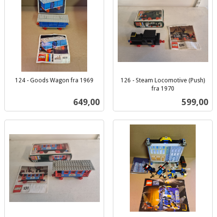
124 - Goods Wagon fra 1969
126 - Steam Locomotive (Push)
inkl.
fra 1970
inkl.
mva.
Pris
Pris
649,00
599,00
mva.