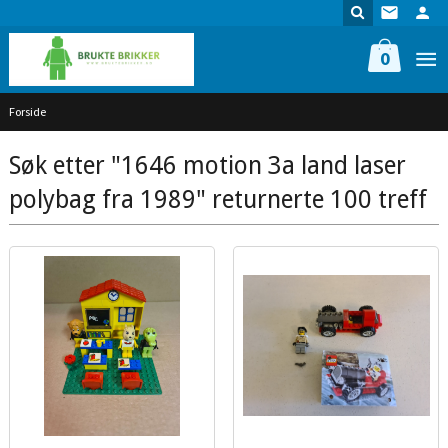
Gå
til
innholdet
0
Forside
Søk etter "1646 motion 3a land laser
polybag fra 1989" returnerte 100 treff