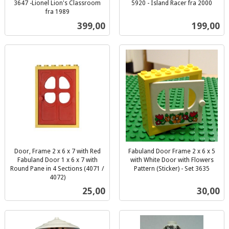
3647 -Lionel Lion's Classroom
5920 - Island Racer fra 2000
inkl.
fra 1989
inkl.
mva.
Pris
Pris
399,00
199,00
mva.
Door, Frame 2 x 6 x 7 with Red
Fabuland Door Frame 2 x 6 x 5
Fabuland Door 1 x 6 x 7 with
with White Door with Flowers
Round Pane in 4 Sections (4071 /
Pattern (Sticker) - Set 3635
inkl.
4072)
inkl.
mva.
Pris
Pris
25,00
30,00
mva.