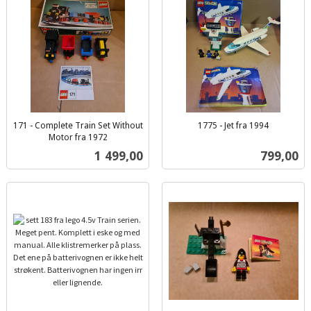
171 - Complete Train Set Without
1775 - Jet fra 1994
inkl.
Motor fra 1972
inkl.
mva.
Pris
Pris
1 499,00
799,00
mva.