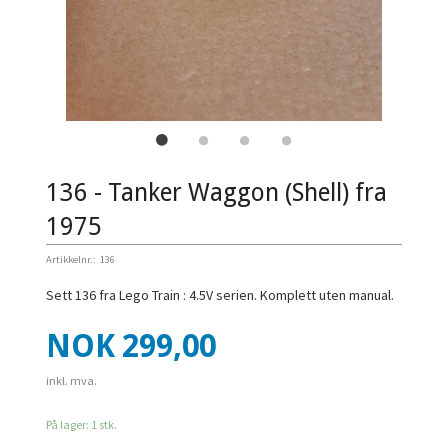
136 - Tanker Waggon (Shell) fra
1975
Artikkelnr.:
136
Sett 136 fra Lego Train : 4.5V serien. Komplett uten manual.
Pris
NOK
299,00
inkl. mva.
På lager: 1 stk.