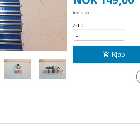
NOK
149,00
inkl. mva.
Antall
Kjøp