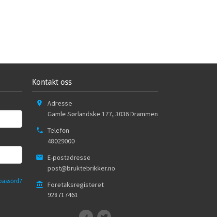
Kontakt oss
Adresse
Gamle Sørlandske 177
,
3036
Drammen
Telefon
48029000
E-postadresse
post@bruktebrikker.no
passord?
Foretaksregisteret
928717461