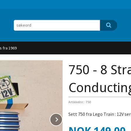
s fra 1969
750 - 8 Str
Conducting
Artikkelnr.:
750
Sett 750 fra Lego Train : 12V s
Next
Pris