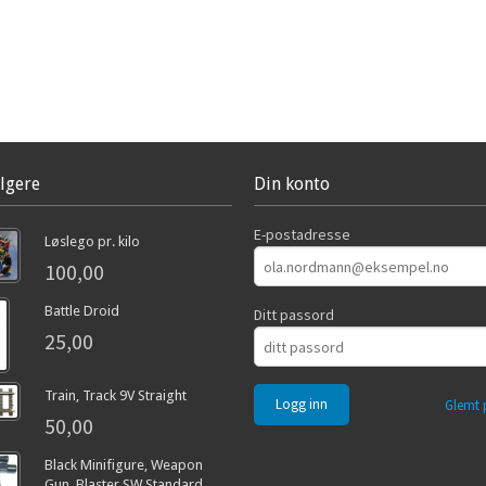
lgere
Din konto
E-postadresse
Løslego pr. kilo
100,00
Battle Droid
Ditt passord
25,00
Train, Track 9V Straight
Glemt 
50,00
Black Minifigure, Weapon
Gun, Blaster SW Standard