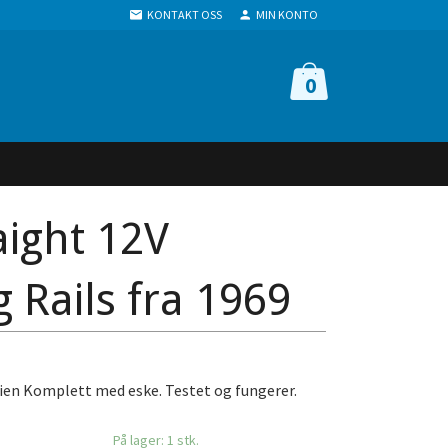
KONTAKT OSS
MIN KONTO
0
aight 12V
 Rails fra 1969
erien Komplett med eske. Testet og fungerer.
På lager: 1 stk.