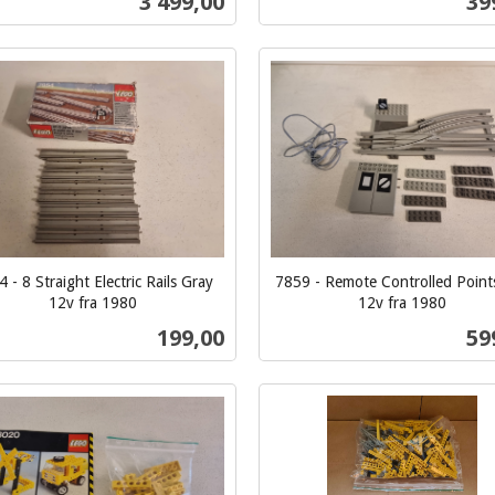
Pris
Pri
3 499,00
39
mva.
Kjøp
Kjøp
 - 8 Straight Electric Rails Gray
7859 - Remote Controlled Points
12v fra 1980
12v fra 1980
inkl.
Pris
Pri
199,00
59
mva.
Kjøp
Kjøp