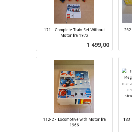
171 - Complete Train Set Without
262 
Motor fra 1972
inkl.
inkl.
Pris
1 499,00
mva.
mva.
Kjøp
112-2 - Locomotive with Motor fra
183 
1966
inkl.
inkl.