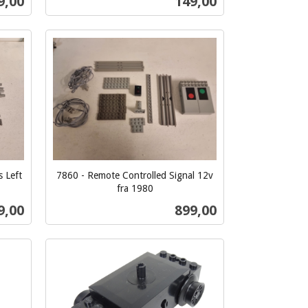
s
Pris
9,00
149,00
mva.
Kjøp
 Left
7860 - Remote Controlled Signal 12v
fra 1980
inkl.
s
Pris
9,00
899,00
mva.
Kjøp