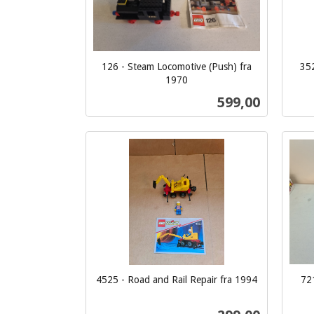
126 - Steam Locomotive (Push) fra
352
inkl.
1970
inkl.
mva.
Pris
599,00
mva.
Kjøp
4525 - Road and Rail Repair fra 1994
72
inkl.
inkl.
mva.
mva.