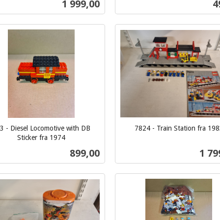
Pris
P
1 999,00
4
Kjøp
Kjøp
3 - Diesel Locomotive with DB
7824 - Train Station fra 19
inkl.
Sticker fra 1974
mva.
Pris
Pris
899,00
1 79
Kjøp
Kjøp