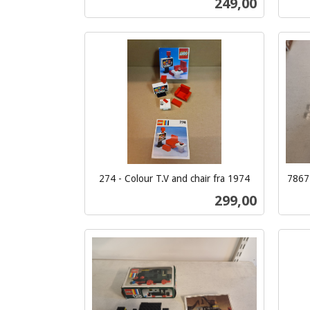
Pris
249,00
Kjøp
274 - Colour T.V and chair fra 1974
7867 
inkl.
inkl.
Pris
299,00
mva.
mva.
Kjøp