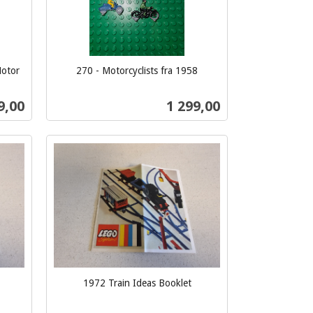
Motor
270 - Motorcyclists fra 1958
inkl.
mva.
Pris
9,00
1 299,00
Kjøp
1972 Train Ideas Booklet
inkl.
mva.