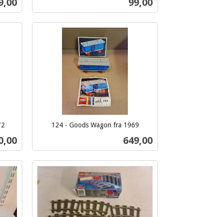
ris
Pris
9,00
99,00
mva.
Kjøp
72
124 - Goods Wagon fra 1969
inkl.
ris
Pris
0,00
649,00
mva.
Kjøp