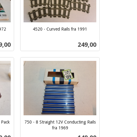
1972
4520 - Curved Rails fra 1991
inkl.
mva.
s
Pris
9,00
249,00
Kjøp
 Pack
750 - 8 Straight 12V Conducting Rails
fra 1969
inkl.