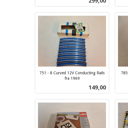
Pris
299,00
Kjøp
751 - 8 Curved 12V Conducting Rails
7854
fra 1969
inkl.
inkl.
Pris
149,00
mva.
mva.
Kjøp