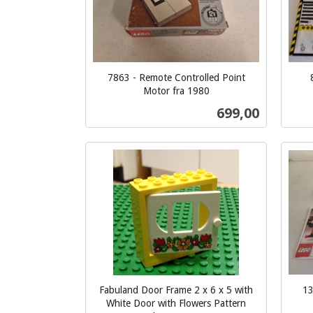
7863 - Remote Controlled Point
inkl.
Motor fra 1980
inkl.
mva.
Pris
699,00
mva.
Kjøp
Fabuland Door Frame 2 x 6 x 5 with
13
inkl.
White Door with Flowers Pattern