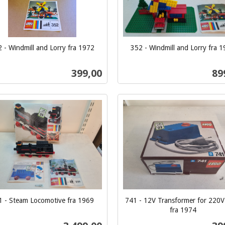
 - Windmill and Lorry fra 1972
352 - Windmill and Lorry fra 
inkl.
mva.
Pris
Pri
399,00
89
Kjøp
Kjøp
1 - Steam Locomotive fra 1969
741 - 12V Transformer for 220V
fra 1974
inkl.