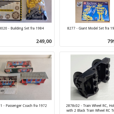
8020 - Building Set fra 1984
8277 - Giant Model Set fra 1
inkl.
mva.
Pris
Pri
249,00
79
Kjøp
Kjøp
1 - Passenger Coach fra 1972
2878c02 - Train Wheel RC, Ho
with 2 Black Train Wheel RC T