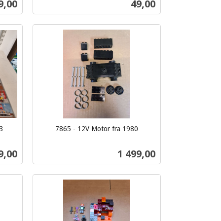
ris
Pris
9,00
49,00
Kjøp
83
7865 - 12V Motor fra 1980
inkl.
mva.
Pris
9,00
1 499,00
Kjøp