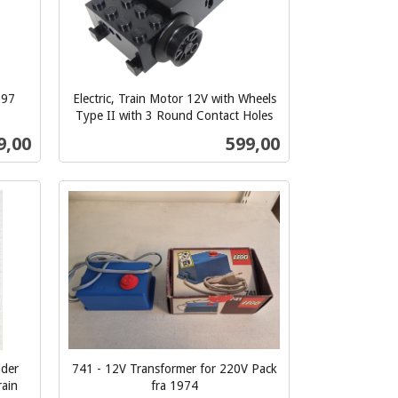
997
Electric, Train Motor 12V with Wheels
Type II with 3 Round Contact Holes
inkl.
s
Pris
9,00
599,00
mva.
Kjøp
lder
741 - 12V Transformer for 220V Pack
rain
fra 1974