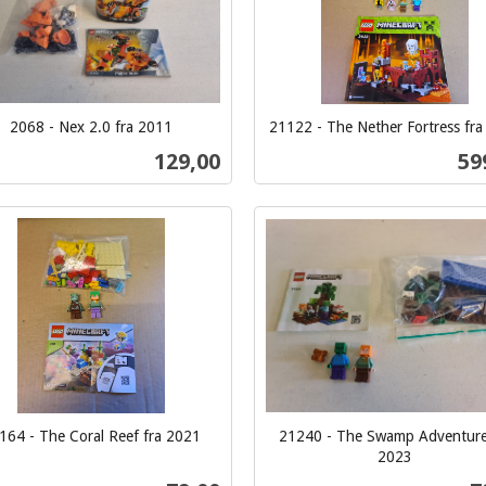
2068 - Nex 2.0 fra 2011
21122 - The Nether Fortress fr
inkl.
Pris
Pri
129,00
59
mva.
Kjøp
Kjøp
164 - The Coral Reef fra 2021
21240 - The Swamp Adventure
2023
inkl.