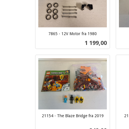
7865 - 12V Motor fra 1980
inkl.
inkl.
Pris
1 199,00
mva.
mva.
Kjøp
21154 - The Blaze Bridge fra 2019
21
inkl.
inkl.
mva.
mva.