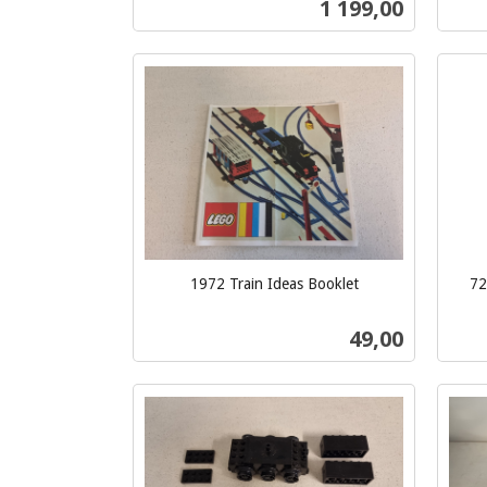
Pris
1 199,00
mva.
mva.
Kjøp
1972 Train Ideas Booklet
72
inkl.
inkl.
mva.
Pris
49,00
mva.
Kjøp