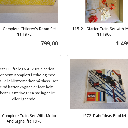
- Complete Children's Room Set
115-2 - Starter Train Set with 
fra 1972
fra 1966
inkl.
Pris
Pris
799,00
1 49
mva.
Kjøp
Kjøp
- Complete Train Set With Motor
1972 Train Ideas Booklet
inkl.
And Signal fra 1976
mva.