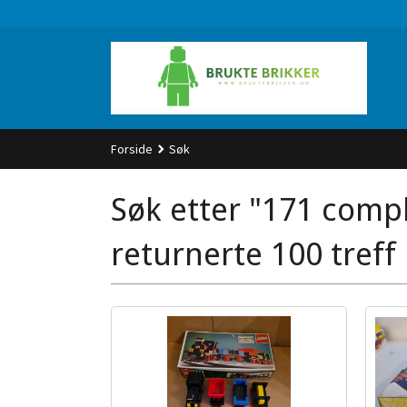
Gå
til
innholdet
Forside
Søk
Søk etter "171 compl
returnerte 100 treff