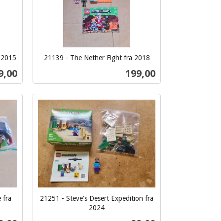
a 2015
21139 - The Nether Fight fra 2018
inkl.
s
Pris
9,00
199,00
mva.
Kjøp
 fra
21251 - Steve's Desert Expedition fra
2024
inkl.