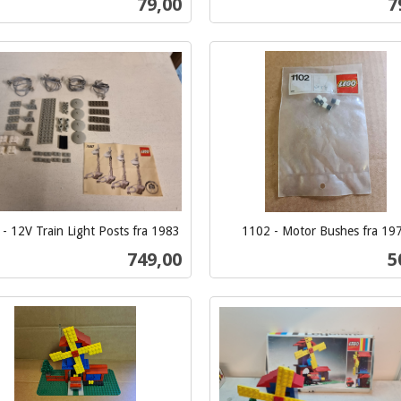
Pris
P
79,00
7
mva.
Kjøp
Kjøp
- 12V Train Light Posts fra 1983
1102 - Motor Bushes fra 19
inkl.
Pris
P
749,00
5
mva.
Kjøp
Kjøp