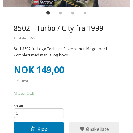
8502 - Turbo / City fra 1999
Artikkelnr.:
8502
Sett 8502 fra Lego Technic : Slizer serien Meget pent
Komplett med manual og boks.
Pris
NOK
149,00
inkl. mva.
På lager: 1 stk.
Antall
Kjøp
Ønskeliste