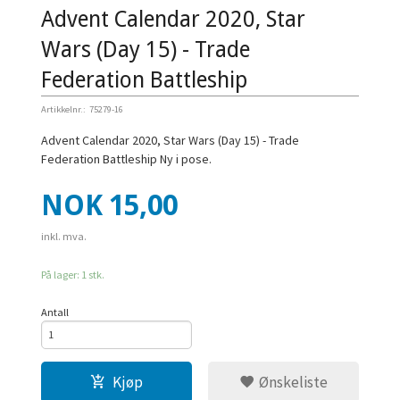
Advent Calendar 2020, Star
Wars (Day 15) - Trade
Federation Battleship
Artikkelnr.:
75279-16
Advent Calendar 2020, Star Wars (Day 15) - Trade
Federation Battleship Ny i pose.
Pris
NOK
15,00
inkl. mva.
På lager: 1 stk.
Antall
Kjøp
Ønskeliste