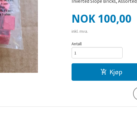
Inverted Slope Bricks, Assorted
Pris
NOK
100,00
inkl. mva.
Antall
Kjøp