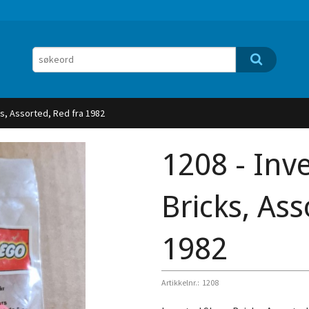
ks, Assorted, Red fra 1982
1208 - Inv
Bricks, Ass
1982
Artikkelnr.:
1208