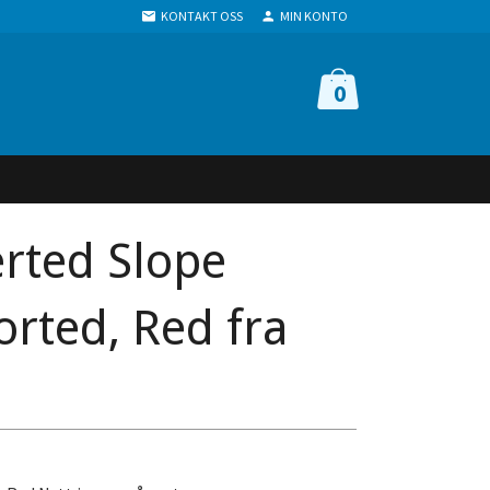
KONTAKT OSS
MIN KONTO
0
erted Slope
orted, Red fra