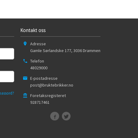
Kontakt oss
Adresse
Gamle Sørlandske 177
,
3036
Drammen
Telefon
48029000
E-postadresse
post@bruktebrikker.no
passord?
Foretaksregisteret
928717461