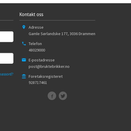
Kontakt oss
Adresse
Gamle Sørlandske 177
,
3036
Drammen
Telefon
48029000
E-postadresse
post@bruktebrikker.no
passord?
Foretaksregisteret
928717461