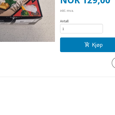
NOK
129,00
inkl. mva.
Antall
Kjøp