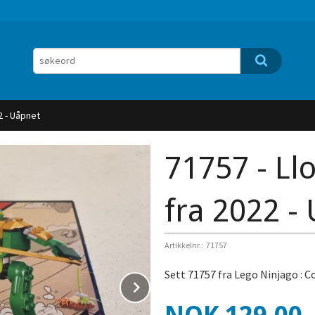
2 - Uåpnet
71757 - Ll
fra 2022 -
Artikkelnr.:
71757
Sett 71757 fra Lego Ninjago : Co
Next
Pris