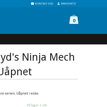
KONTAKT OSS
MIN KONTO
0
oyd's Ninja Mech
 Uåpnet
re serien. Uåpnet i eske.
På lager: 1 stk.