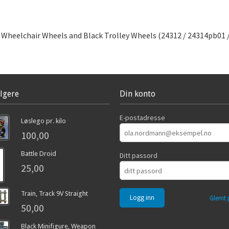
r Wheelchair Wheels and Black Trolley Wheels (24312 / 24314pb01 
lgere
Din konto
E-postadresse
Løslego pr. kilo
100,00
Battle Droid
Ditt passord
25,00
Train, Track 9V Straight
Glemt 
50,00
Black Minifigure, Weapon