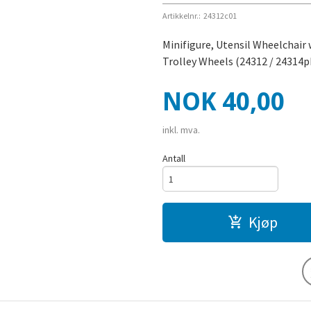
Artikkelnr.:
24312c01
Minifigure, Utensil Wheelchair
Trolley Wheels (24312 / 24314p
Pris
NOK
40,00
inkl. mva.
Antall
Kjøp