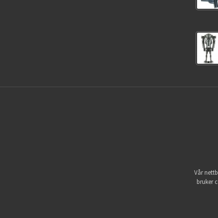
Vår nettb
bruker c