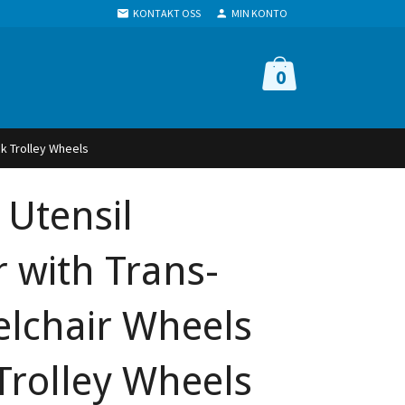
KONTAKT OSS
MIN KONTO
0
ck Trolley Wheels
 Utensil
 with Trans-
elchair Wheels
Trolley Wheels