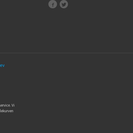
ev
ervice. Vi
dlekurven