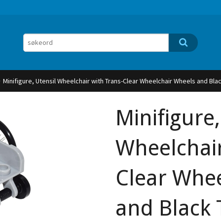
Minifigure, Utensil Wheelchair with Trans-Clear Wheelchair Wheels and Bla
Minifigure,
Wheelchair
Clear Whe
and Black 