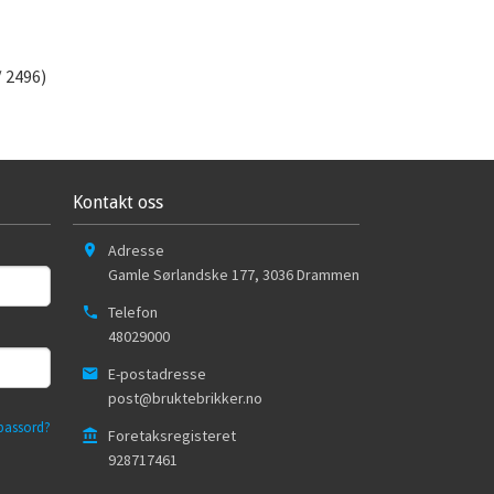
/ 2496)
Kontakt oss
Adresse
Gamle Sørlandske 177
,
3036
Drammen
Telefon
48029000
E-postadresse
post@bruktebrikker.no
passord?
Foretaksregisteret
928717461