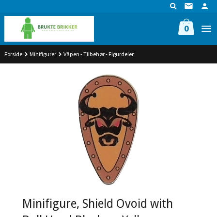
Gå
til
innholdet
0
Forside
Minifigurer
Våpen - Tilbehør - Figurdeler
Minifigure, Shield Ovoid with