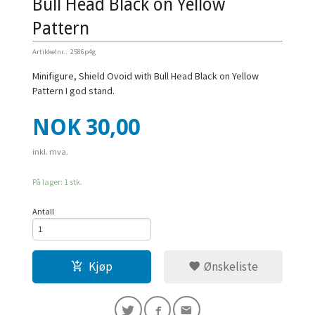
Bull Head Black on Yellow
Pattern
Artikkelnr.:
2586p4g
Minifigure, Shield Ovoid with Bull Head Black on Yellow
Pattern I god stand.
Pris
NOK
30,00
inkl. mva.
På lager: 1 stk.
Antall
Kjøp
Ønskeliste