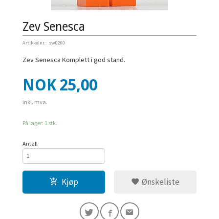
Zev Senesca
Artikkelnr.:
sw0260
Zev Senesca Komplett i god stand.
Pris
NOK
25,00
inkl. mva.
På lager: 1 stk.
Antall
Kjøp
Ønskeliste