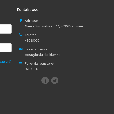
Kontakt oss
Adresse
Gamle Sørlandske 177
,
3036
Drammen
Telefon
48029000
E-postadresse
post@bruktebrikker.no
passord?
Foretaksregisteret
928717461