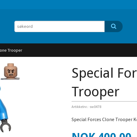
lone Trooper
Special Fo
Trooper
Artikkelnr.:
sw0478
Special Forces Clone Trooper K
Pris