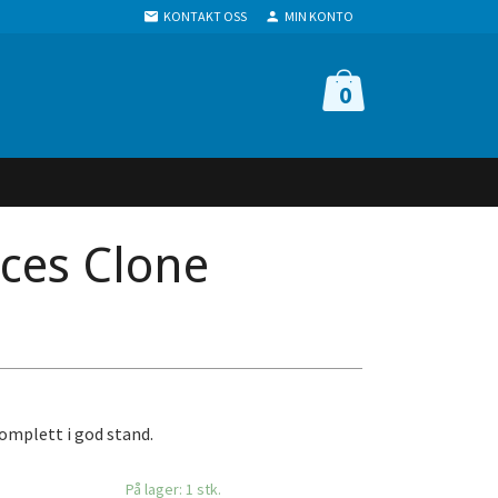
KONTAKT OSS
MIN KONTO
0
rces Clone
omplett i god stand.
På lager: 1 stk.