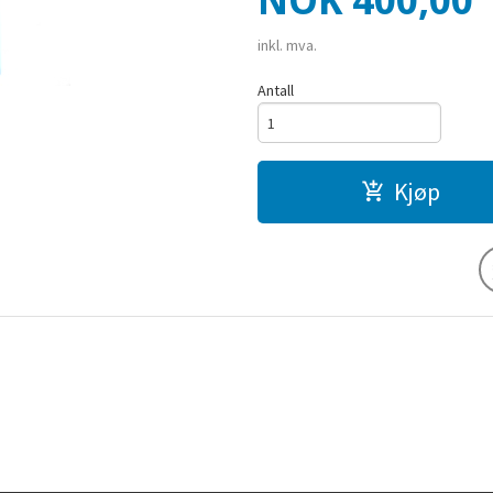
NOK
400,00
inkl. mva.
Antall
Kjøp