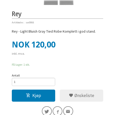
Rey
Artikkelnr.:
sw0866
Rey - Light Bluish Gray Tied Robe Komplett i god stand.
Pris
NOK
120,00
inkl. mva.
På lager: 1 stk.
Antall
Kjøp
Ønskeliste