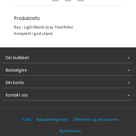
Produktinfo
Rey - Light Bluish Gray Tied Robe
Komplett i god stand.
Om butikken
Bestselgere
Din konto
Kontakt oss
Frakt
Kjøpsbetingelser
Sikkerhet og personvern
Nyhetsbrev