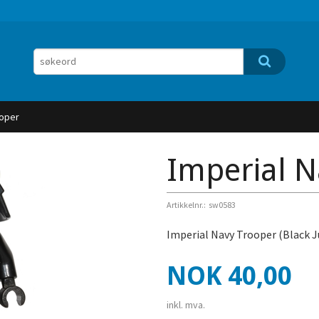
ooper
Imperial N
Artikkelnr.:
sw0583
Imperial Navy Trooper (Black J
Pris
NOK
40,00
inkl. mva.