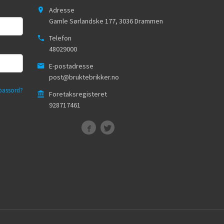
Adresse
Gamle Sørlandske 177
,
3036
Drammen
Telefon
48029000
E-postadresse
post@bruktebrikker.no
passord?
Foretaksregisteret
928717461