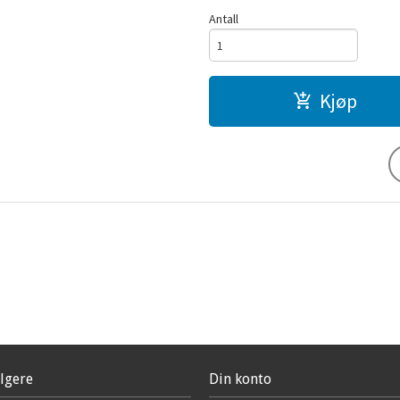
Antall
Kjøp
lgere
Din konto