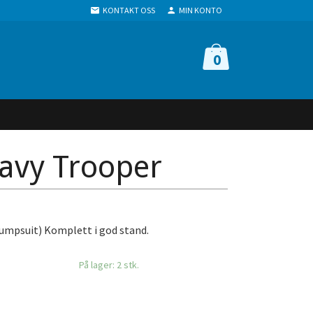
KONTAKT OSS
MIN KONTO
0
avy Trooper
umpsuit) Komplett i god stand.
På lager: 2 stk.