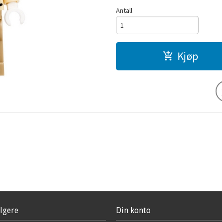
Antall
Kjøp
lgere
Din konto