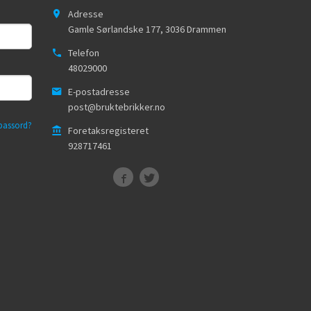
Adresse
Gamle Sørlandske 177
,
3036
Drammen
Telefon
48029000
E-postadresse
post@bruktebrikker.no
passord?
Foretaksregisteret
928717461