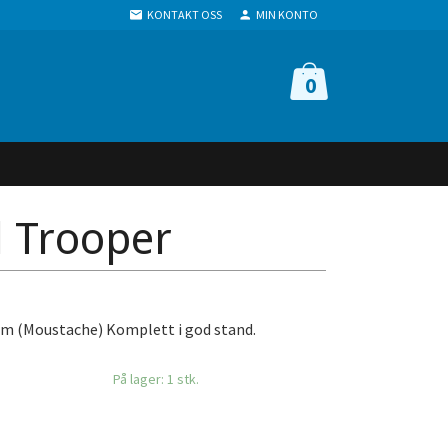
KONTAKT OSS
MIN KONTO
0
l Trooper
m (Moustache) Komplett i god stand.
På lager: 1 stk.