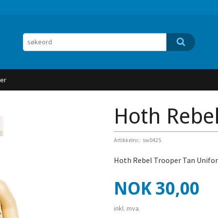
er
Hoth Rebe
Artikkelnr.:
sw0425
Hoth Rebel Trooper Tan Unifor
Pris
NOK
30,00
inkl. mva.