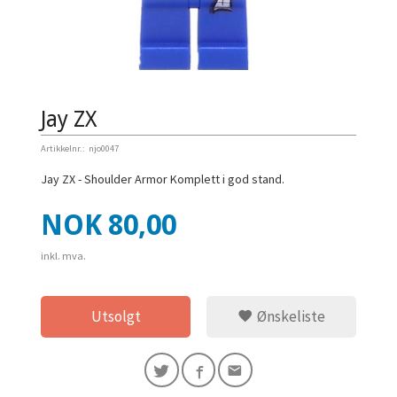
Jay ZX
Artikkelnr.:
njo0047
Jay ZX - Shoulder Armor Komplett i god stand.
Pris
NOK
80,00
inkl. mva.
Utsolgt
Ønskeliste