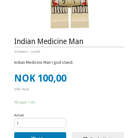
Indian Medicine Man
Artikkelnr.:
ww019
Indian Medicine Man I god stand.
Pris
NOK
100,00
inkl. mva.
På lager: 7 stk.
Antall