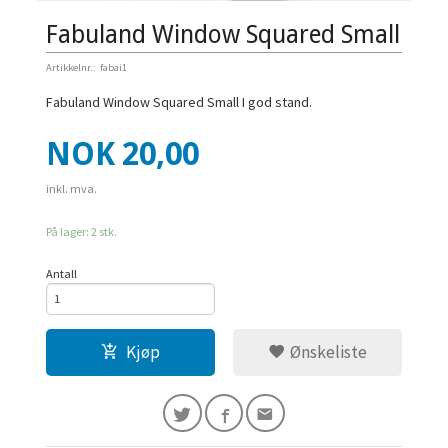
Fabuland Window Squared Small
Artikkelnr.:
fabai1
Fabuland Window Squared Small I god stand.
Pris
NOK
20,00
inkl. mva.
På lager: 2 stk.
Antall
Kjøp
Ønskeliste