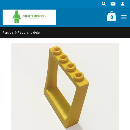
Gå
til
innholdet
0
Forside
Fabuland deler