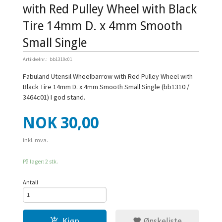
with Red Pulley Wheel with Black
Tire 14mm D. x 4mm Smooth
Small Single
Artikkelnr.:
bb1310c01
Fabuland Utensil Wheelbarrow with Red Pulley Wheel with
Black Tire 14mm D. x 4mm Smooth Small Single (bb1310 /
3464c01) I god stand.
Pris
NOK
30,00
inkl. mva.
På lager: 2 stk.
Antall
Kjøp
Ønskeliste