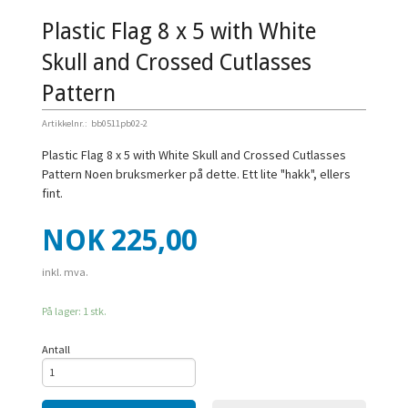
Plastic Flag 8 x 5 with White
Skull and Crossed Cutlasses
Pattern
Artikkelnr.:
bb0511pb02-2
Plastic Flag 8 x 5 with White Skull and Crossed Cutlasses
Pattern Noen bruksmerker på dette. Ett lite "hakk", ellers
fint.
Pris
NOK
225,00
inkl. mva.
På lager: 1 stk.
Antall