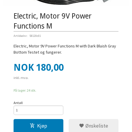
Electric, Motor 9V Power
Functions M
Artikkelnr.:
58120c01
Electric, Motor 9V Power Functions M with Dark Bluish Gray
Bottom Testet og fungerer.
Pris
NOK
180,00
inkl. mva.
På lager: 24 stk.
Antall
Kjøp
Ønskeliste