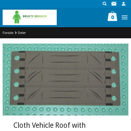
Gå
til
innholdet
0
Forside
Deler
Cloth Vehicle Roof with