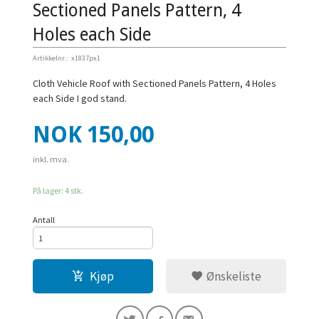
Sectioned Panels Pattern, 4
Holes each Side
Artikkelnr.:
x1837px1
Cloth Vehicle Roof with Sectioned Panels Pattern, 4 Holes
each Side I god stand.
Pris
NOK
150,00
inkl. mva.
På lager: 4 stk.
Antall
Kjøp
Ønskeliste