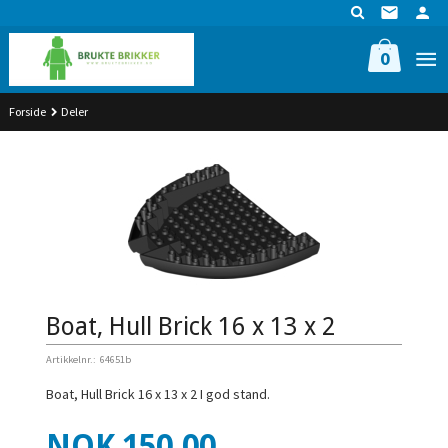
Gå
til
innholdet
0
Forside
Deler
Boat, Hull Brick 16 x 13 x 2
Artikkelnr.:
64651b
Boat, Hull Brick 16 x 13 x 2 I god stand.
Pris
NOK
150,00