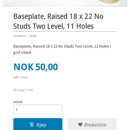
Baseplate, Raised 18 x 22 No
Studs Two Level, 11 Holes
Artikkelnr.:
64649
Baseplate, Raised 18 x 22 No Studs Two Level, 11 Holes I
god stand.
Pris
NOK
50,00
inkl. mva.
På lager: 5 stk.
Antall
Kjøp
Ønskeliste