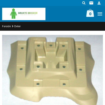
Gå
til
innholdet
0
Forside
Deler