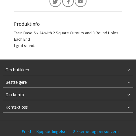
Produktinfo
Train Base 6 x 24 with 2 Square Cutouts and 3 Round Holes
Each End
I god stand.
Om butikken
Bestselgere
Din konto
Kontakt oss
Frakt
Kjøpsbetingelser
Sikkerhet og personvern