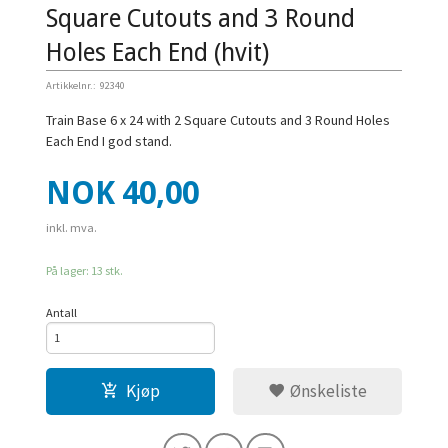
Square Cutouts and 3 Round
Holes Each End (hvit)
Artikkelnr.:
92340
Train Base 6 x 24 with 2 Square Cutouts and 3 Round Holes
Each End I god stand.
Pris
NOK
40,00
inkl. mva.
På lager: 13 stk.
Antall
Kjøp
Ønskeliste