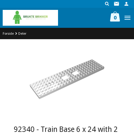
Gå
til
innholdet
0
Forside
Deler
92340 - Train Base 6 x 24 with 2