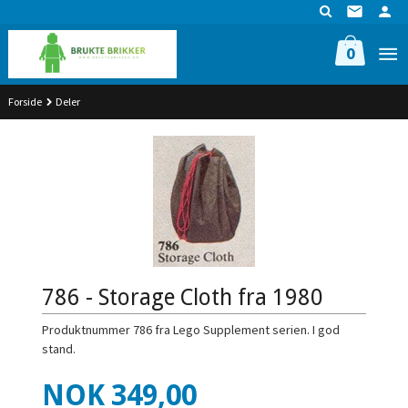
Gå
til
innholdet
0
Forside
Deler
786 - Storage Cloth fra 1980
Produktnummer 786 fra Lego Supplement serien. I god
stand.
Pris
NOK
349,00