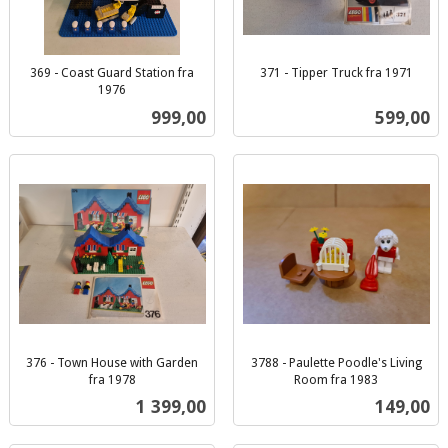
369 - Coast Guard Station fra
371 - Tipper Truck fra 1971
inkl.
1976
inkl.
mva.
Pris
Pris
999,00
599,00
mva.
376 - Town House with Garden
3788 - Paulette Poodle's Living
fra 1978
Room fra 1983
inkl.
inkl.
Pris
Pris
1 399,00
149,00
mva.
mva.