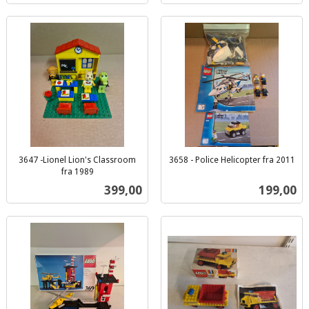
3647 -Lionel Lion's Classroom
3658 - Police Helicopter fra 2011
inkl.
fra 1989
inkl.
mva.
Pris
Pris
399,00
199,00
mva.