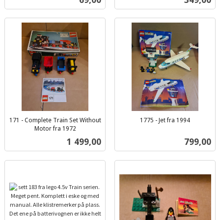
mva.
171 - Complete Train Set Without
1775 - Jet fra 1994
inkl.
Motor fra 1972
inkl.
mva.
Pris
Pris
1 499,00
799,00
mva.