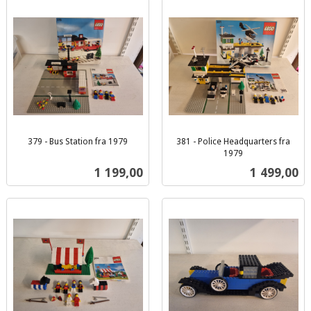
379 - Bus Station fra 1979
381 - Police Headquarters fra
inkl.
1979
inkl.
mva.
Pris
Pris
1 199,00
1 499,00
mva.