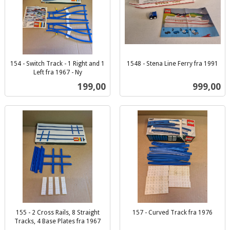
154 - Switch Track - 1 Right and 1
1548 - Stena Line Ferry fra 1991
inkl.
Left fra 1967 - Ny
inkl.
mva.
Pris
Pris
199,00
999,00
mva.
155 - 2 Cross Rails, 8 Straight
157 - Curved Track fra 1976
inkl.
Tracks, 4 Base Plates fra 1967
inkl.