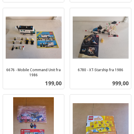
6676 - Mobile Command Unit fra
6780 - XT-Starship fra 1986
inkl.
1986
inkl.
mva.
Pris
Pris
199,00
999,00
mva.