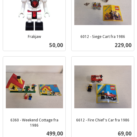
Frakjaw
6012 - Siege Cart fra 1986
inkl.
inkl.
Pris
Pris
50,00
229,00
mva.
mva.
6360 - Weekend Cottage fra
6612 - Fire Chief's Car fra 1986
inkl.
1986
inkl.
mva.
Pris
Pris
499,00
69,00
mva.