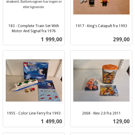
183 - Complete Train Set With
1917 - King's Catapult fra 1993
inkl.
Motor And Signal fra 1976
inkl.
mva.
Pris
Pris
1 999,00
299,00
mva.
1955 - Color Line Ferry fra 1993
2068 - Nex 2.0 fra 2011
inkl.
inkl.
Pris
Pris
1 499,00
129,00
mva.
mva.