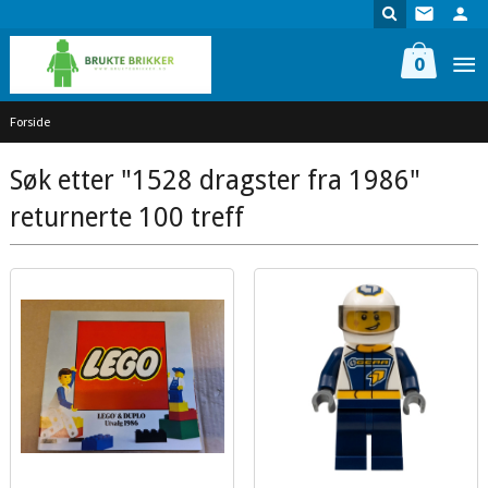
Gå
til
innholdet
0
Forside
Søk etter "1528 dragster fra 1986"
returnerte 100 treff