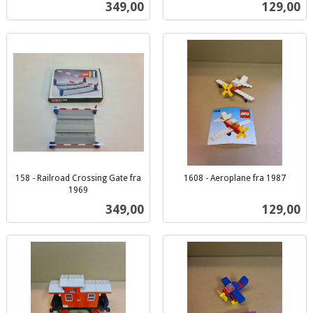
mva.
Pris
Pris
349,00
129,00
mva.
158 - Railroad Crossing Gate fra
1608 - Aeroplane fra 1987
inkl.
1969
inkl.
mva.
Pris
Pris
349,00
129,00
mva.