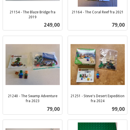
21154 - The Blaze Bridge fra
21164 - The Coral Reef fra 2021
inkl.
2019
inkl.
mva.
Pris
Pris
249,00
79,00
mva.
21240 - The Swamp Adventure
21251 - Steve's Desert Expedition
fra 2023
fra 2024
inkl.
inkl.
Pris
Pris
79,00
99,00
mva.
mva.