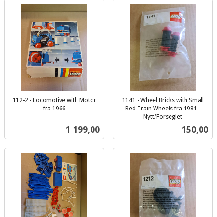
112-2 - Locomotive with Motor
1141 - Wheel Bricks with Small
fra 1966
Red Train Wheels fra 1981 -
inkl.
Nytt/Forseglet
inkl.
mva.
Pris
Pris
1 199,00
150,00
mva.