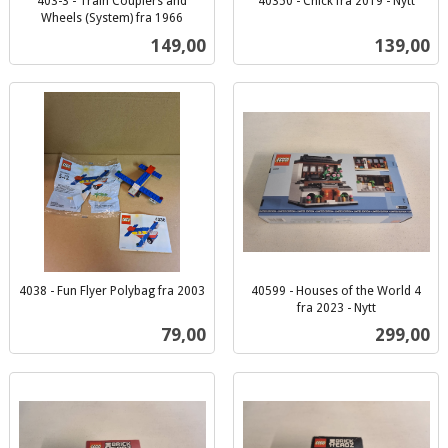
403-3 - Train Couplers and
40350 - Chick fra 2019 - Nytt
inkl.
Wheels (System) fra 1966
inkl.
mva.
Pris
Pris
149,00
139,00
mva.
4038 - Fun Flyer Polybag fra 2003
40599 - Houses of the World 4
inkl.
fra 2023 - Nytt
inkl.
mva.
Pris
Pris
79,00
299,00
mva.