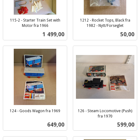
115-2 - Starter Train Set with
1212 - Rocket Tops, Black fra
Motor fra 1966
1982 - Nytt/Forseglet
inkl.
inkl.
Pris
Pris
1 499,00
50,00
mva.
mva.
124 - Goods Wagon fra 1969
126 - Steam Locomotive (Push)
inkl.
fra 1970
inkl.
mva.
Pris
Pris
649,00
599,00
mva.