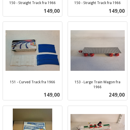
150 - Straight Track fra 1966
150 - Straight Track fra 1966
inkl.
inkl.
Pris
Pris
149,00
149,00
mva.
mva.
151 - Curved Track fra 1966
153 - Large Train Wagon fra
inkl.
1966
inkl.
mva.
Pris
Pris
149,00
249,00
mva.