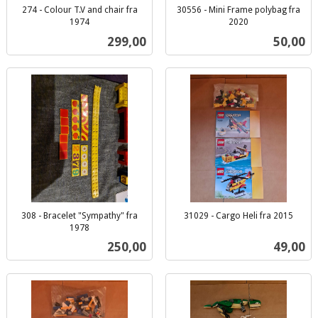
274 - Colour T.V and chair fra
30556 - Mini Frame polybag fra
1974
2020
inkl.
inkl.
Pris
Pris
299,00
50,00
mva.
mva.
308 - Bracelet "Sympathy" fra
31029 - Cargo Heli fra 2015
inkl.
1978
inkl.
mva.
Pris
Pris
250,00
49,00
mva.