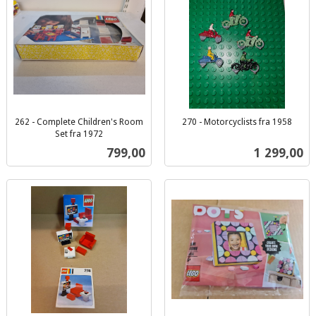
262 - Complete Children's Room
270 - Motorcyclists fra 1958
inkl.
Set fra 1972
inkl.
mva.
Pris
Pris
799,00
1 299,00
mva.