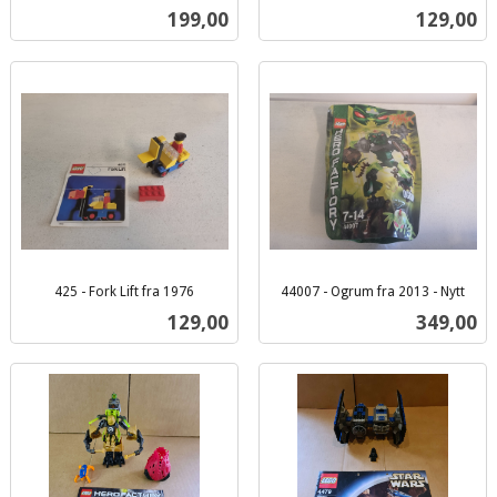
inkl.
mva.
Pris
Pris
199,00
129,00
mva.
425 - Fork Lift fra 1976
44007 - Ogrum fra 2013 - Nytt
inkl.
inkl.
Pris
Pris
129,00
349,00
mva.
mva.