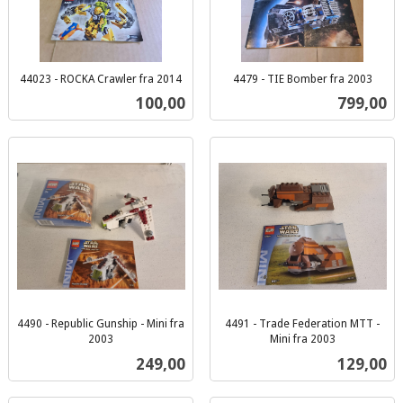
44023 - ROCKA Crawler fra 2014
4479 - TIE Bomber fra 2003
inkl.
inkl.
Pris
Pris
100,00
799,00
mva.
mva.
4490 - Republic Gunship - Mini fra
4491 - Trade Federation MTT -
2003
Mini fra 2003
inkl.
inkl.
Pris
Pris
249,00
129,00
mva.
mva.