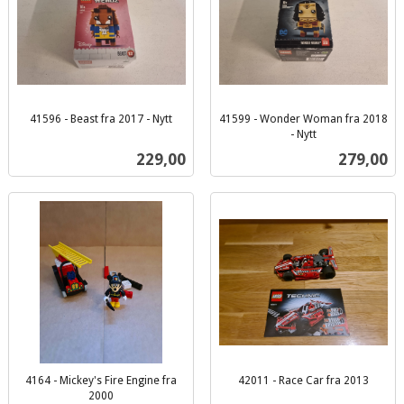
41596 - Beast fra 2017 - Nytt
41599 - Wonder Woman fra 2018
inkl.
- Nytt
inkl.
mva.
Pris
Pris
229,00
279,00
mva.
4164 - Mickey's Fire Engine fra
42011 - Race Car fra 2013
inkl.
2000