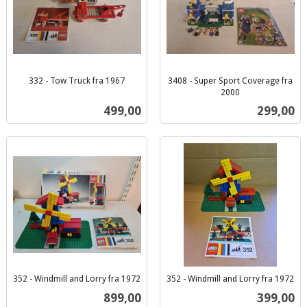
332 - Tow Truck fra 1967
3408 - Super Sport Coverage fra
inkl.
2000
inkl.
mva.
Pris
Pris
499,00
299,00
mva.
352 - Windmill and Lorry fra 1972
352 - Windmill and Lorry fra 1972
inkl.
inkl.
Pris
Pris
899,00
399,00
mva.
mva.