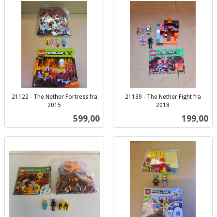
21122 - The Nether Fortress fra
21139 - The Nether Fight fra
2015
2018
inkl.
inkl.
Pris
Pris
599,00
199,00
mva.
mva.