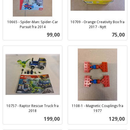
10665 - Spider-Man: Spider-Car
10709 - Orange Creativity Box fra
Pursuit fra 2014
2017 - Nytt
inkl.
inkl.
Pris
Pris
99,00
75,00
mva.
mva.
10757 - Raptor Rescue Truck fra
1108-1 - Magnetic Couplings fra
2018
1977
inkl.
inkl.
Pris
Pris
199,00
129,00
mva.
mva.