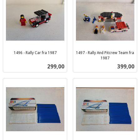
1496 - Rally Car fra 1987
1497 - Rally And Pitcrew Team fra
inkl.
1987
inkl.
mva.
Pris
Pris
299,00
399,00
mva.