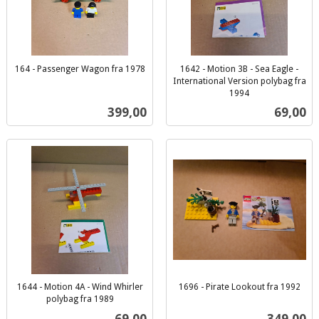
164 - Passenger Wagon fra 1978
1642 - Motion 3B - Sea Eagle -
inkl.
International Version polybag fra
mva.
1994
inkl.
Pris
Pris
399,00
69,00
mva.
1644 - Motion 4A - Wind Whirler
1696 - Pirate Lookout fra 1992
inkl.
polybag fra 1989
inkl.
mva.
Pris
Pris
69,00
349,00