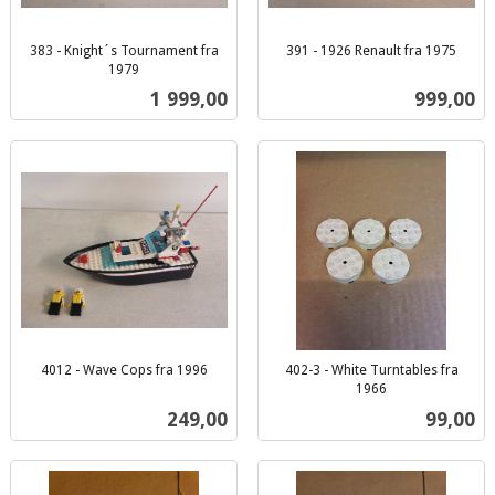
383 - Knight´s Tournament fra
391 - 1926 Renault fra 1975
inkl.
1979
inkl.
mva.
Pris
Pris
1 999,00
999,00
mva.
4012 - Wave Cops fra 1996
402-3 - White Turntables fra
inkl.
1966
inkl.
mva.
Pris
Pris
249,00
99,00
mva.