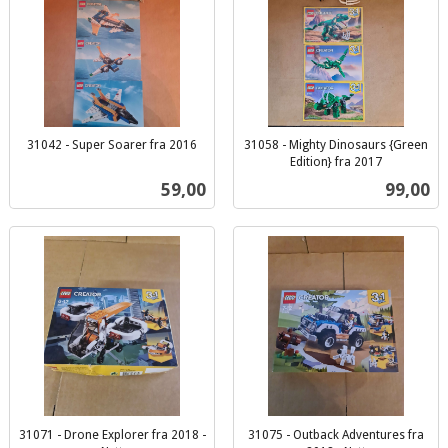
31042 - Super Soarer fra 2016
31058 - Mighty Dinosaurs {Green
inkl.
Edition} fra 2017
inkl.
mva.
Pris
Pris
59,00
99,00
mva.
31071 - Drone Explorer fra 2018 -
31075 - Outback Adventures fra