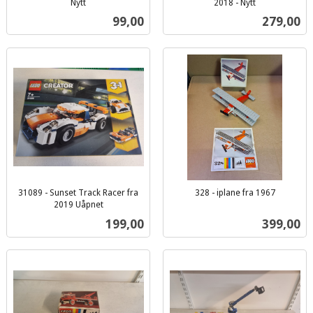
Nytt
2018 - Nytt
inkl.
inkl.
Pris
Pris
99,00
279,00
mva.
mva.
31089 - Sunset Track Racer fra
328 - iplane fra 1967
inkl.
2019 Uåpnet
inkl.
mva.
Pris
Pris
199,00
399,00
mva.