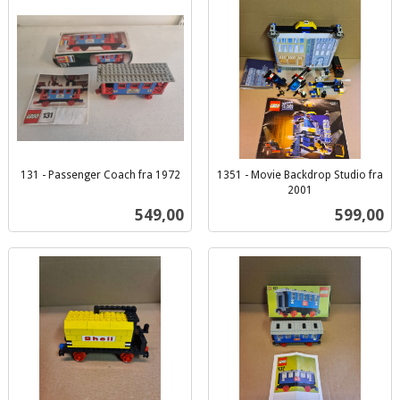
131 - Passenger Coach fra 1972
1351 - Movie Backdrop Studio fra
inkl.
2001
inkl.
mva.
Pris
Pris
549,00
599,00
mva.