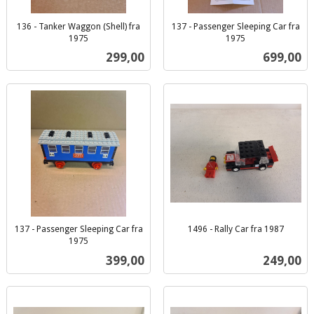
136 - Tanker Waggon (Shell) fra
137 - Passenger Sleeping Car fra
1975
1975
inkl.
inkl.
Pris
Pris
299,00
699,00
mva.
mva.
137 - Passenger Sleeping Car fra
1496 - Rally Car fra 1987
inkl.
1975
inkl.
mva.
Pris
Pris
399,00
249,00
mva.