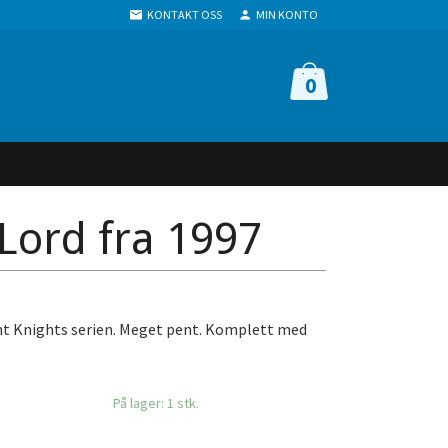
KONTAKT OSS
MIN KONTO
0
 Lord fra 1997
ight Knights serien. Meget pent. Komplett med
På lager: 1 stk.