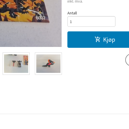
inkl. mva.
Antall
Kjøp