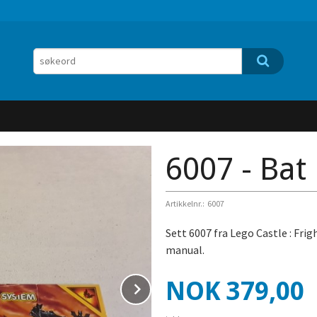
6007 - Bat
Artikkelnr.:
6007
Sett 6007 fra Lego Castle : Fr
manual.
Pris
NOK
379,00
Next