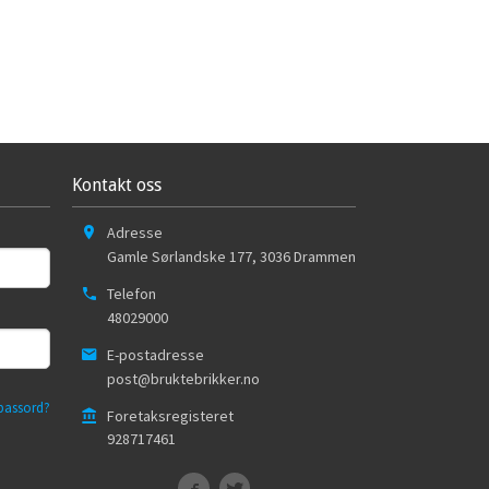
Kontakt oss
Adresse
Gamle Sørlandske 177
,
3036
Drammen
Telefon
48029000
E-postadresse
post@bruktebrikker.no
passord?
Foretaksregisteret
928717461