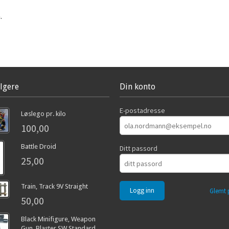
.
lgere
Din konto
E-postadresse
Løslego pr. kilo
100,00
Battle Droid
Ditt passord
25,00
Train, Track 9V Straight
Glemt 
50,00
Black Minifigure, Weapon
Gun, Blaster SW Standard