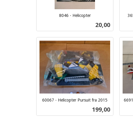
8046 - Helicopter
36
inkl.
inkl.
Pris
20,00
mva.
mva.
Kjøp
60067 - Helicopter Pursuit fra 2015
6691
inkl.
inkl.
Pris
199,00
mva.
mva.
Kjøp