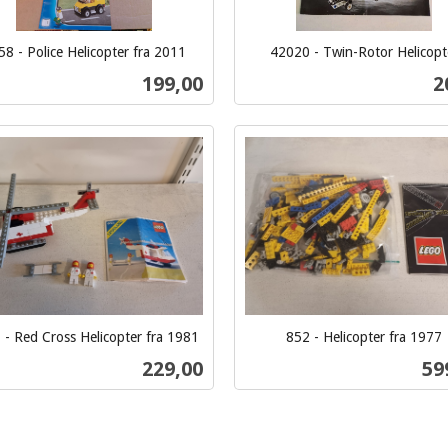
58 - Police Helicopter fra 2011
42020 - Twin-Rotor Helicopt
inkl.
Pris
P
199,00
2
mva.
Kjøp
Kjøp
 - Red Cross Helicopter fra 1981
852 - Helicopter fra 1977
inkl.
Pris
Pri
229,00
59
mva.
Kjøp
Kjøp