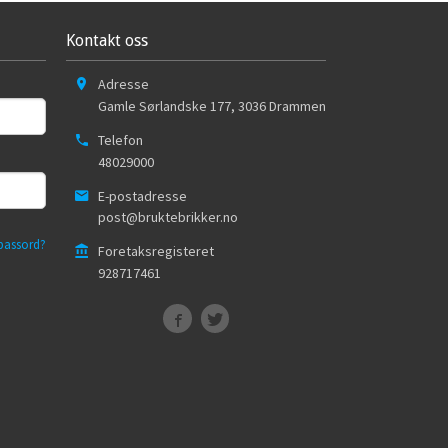
Kontakt oss
Adresse
Gamle Sørlandske 177
,
3036
Drammen
Telefon
48029000
E-postadresse
post@bruktebrikker.no
passord?
Foretaksregisteret
928717461