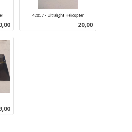
er
42057 - Ultralight Helicopter
inkl.
ris
Pris
0,00
20,00
mva.
Kjøp
s
9,00