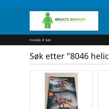
Gå
til
innholdet
Forside
Søk
Søk etter "8046 helic