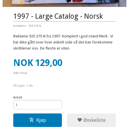
1997 - Large Catalog - Norsk
Artikkelnr.:
925.375-N
Reklame 925.375-N fra 1997. Komplett i god stand Merk : Vi
har ikke gått over hver enkelt side så det kan forekomme
skriblerier osv. De fleste er uten.
Pris
NOK
129,00
inkl. mva.
På lager: 1 stk.
Antall
Kjøp
Ønskeliste