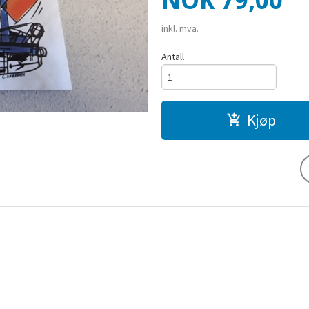
NOK
79,00
inkl. mva.
Antall
Kjøp