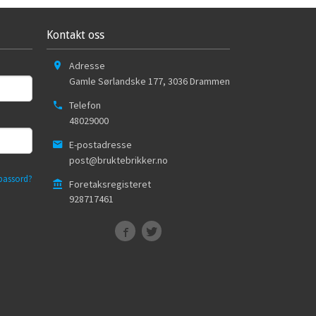
Kontakt oss
Adresse
Gamle Sørlandske 177
,
3036
Drammen
Telefon
48029000
E-postadresse
post@bruktebrikker.no
passord?
Foretaksregisteret
928717461