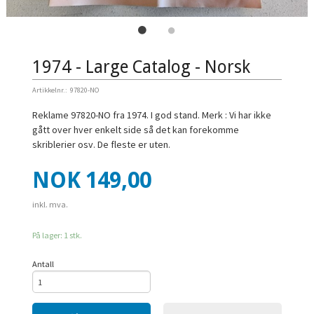
1974 - Large Catalog - Norsk
Artikkelnr.:
97820-NO
Reklame 97820-NO fra 1974. I god stand. Merk : Vi har ikke
gått over hver enkelt side så det kan forekomme
skriblerier osv. De fleste er uten.
Pris
NOK
149,00
inkl. mva.
På lager: 1 stk.
Antall