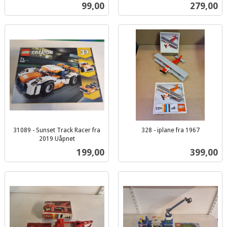
inkl.
inkl.
Pris
Pris
99,00
279,00
mva.
mva.
31089 - Sunset Track Racer fra
328 - iplane fra 1967
inkl.
2019 Uåpnet
inkl.
mva.
Pris
Pris
199,00
399,00
mva.