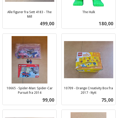
Alle figurer fra Sett 4183 - The
The Hulk
inkl.
Mill
inkl.
mva.
Pris
Pris
499,00
180,00
mva.
10665 - Spider-Man: Spider-Car
10709 - Orange Creativity Box fra
Pursuit fra 2014
2017 - Nytt
inkl.
inkl.
Pris
Pris
99,00
75,00
mva.
mva.