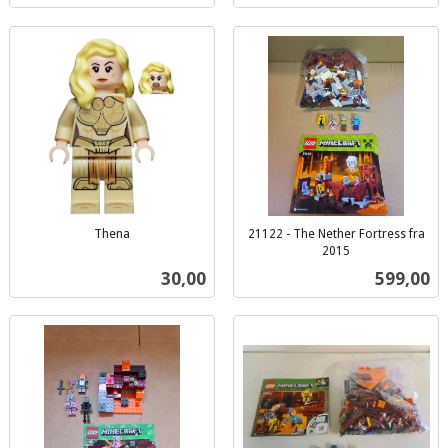
Thena
21122 - The Nether Fortress fra
inkl.
2015
inkl.
mva.
Pris
Pris
30,00
599,00
mva.