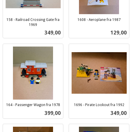
158 - Railroad Crossing Gate fra
1608 - Aeroplane fra 1987
inkl.
1969
inkl.
mva.
Pris
Pris
349,00
129,00
mva.
164 - Passenger Wagon fra 1978
1696 - Pirate Lookout fra 1992
inkl.
inkl.
Pris
Pris
399,00
349,00
mva.
mva.