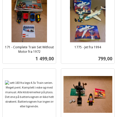
171 - Complete Train Set Without
1775 - Jet fra 1994
inkl.
Motor fra 1972
inkl.
mva.
Pris
Pris
1 499,00
799,00
mva.