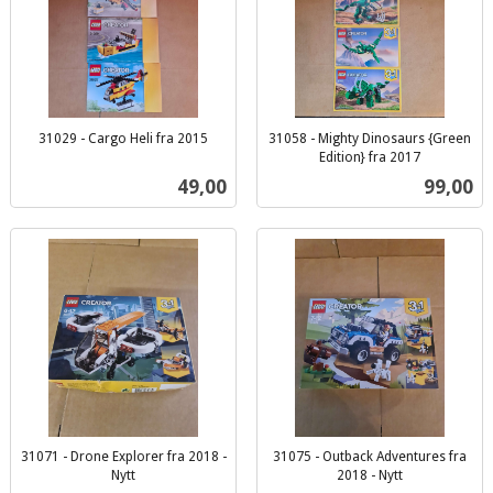
31029 - Cargo Heli fra 2015
31058 - Mighty Dinosaurs {Green
inkl.
Edition} fra 2017
inkl.
mva.
Pris
Pris
49,00
99,00
mva.
31071 - Drone Explorer fra 2018 -
31075 - Outback Adventures fra
Nytt
2018 - Nytt