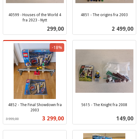
40599 - Houses of the World 4
4851 - The origins fra 2003
inkl.
fra 2023 - Nytt
inkl.
mva.
Pris
Pris
299,00
2 499,00
mva.
-18%
4852 - The Final Showdown fra
5615 - The Knight fra 2008
inkl.
2003
Rabatt
inkl.
mva.
Tilbud
Pris
3 299,00
149,00
3 999,00
mva.