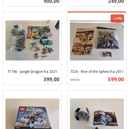
Pris
Pris
900,00
249,00
mva.
mva.
-14%
71746 - Jungle Dragon fra 2021
7326 - Rise of the Sphinx fra 2011
inkl.
Rabatt
inkl.
Pris
Tilbud
399,00
599,00
699,00
mva.
mva.