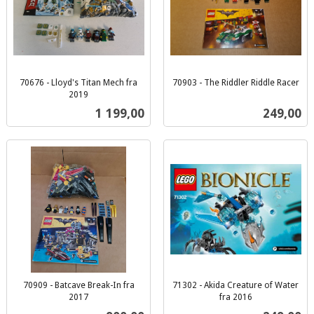
70676 - Lloyd's Titan Mech fra
70903 - The Riddler Riddle Racer
inkl.
2019
inkl.
mva.
Pris
Pris
1 199,00
249,00
mva.
70909 - Batcave Break-In fra
71302 - Akida Creature of Water
2017
fra 2016
inkl.
inkl.