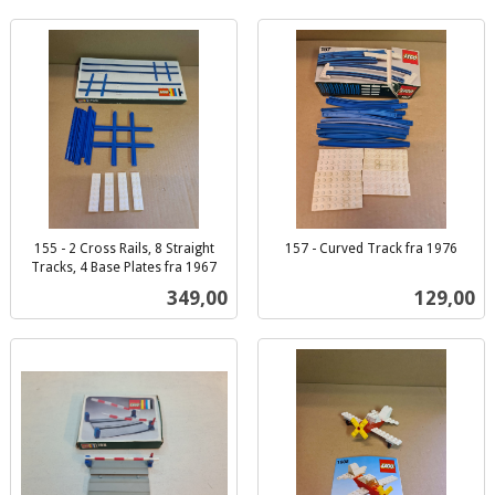
155 - 2 Cross Rails, 8 Straight
157 - Curved Track fra 1976
inkl.
Tracks, 4 Base Plates fra 1967
inkl.
mva.
Pris
Pris
349,00
129,00
mva.