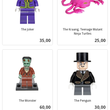
The Joker
The Kraang, Teenage Mutant
inkl.
Ninja Turtles
inkl.
mva.
Pris
Pris
35,00
25,00
mva.
The Monster
The Penguin
inkl.
inkl.
Pris
Pris
60,00
30,00
mva.
mva.