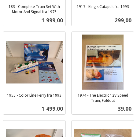
183 - Complete Train Set With
1917 - King's Catapult fra 1993
inkl.
Motor And Signal fra 1976
inkl.
mva.
Pris
Pris
1 999,00
299,00
mva.
1955 - Color Line Ferry fra 1993
1974 - The Electric 12V Speed
inkl.
Train, Foldout
inkl.
mva.
Pris
Pris
1 499,00
39,00
mva.