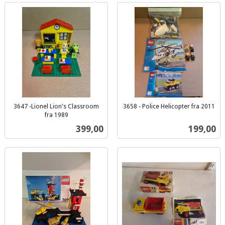
3647 -Lionel Lion's Classroom
3658 - Police Helicopter fra 2011
inkl.
fra 1989
inkl.
mva.
Pris
Pris
399,00
199,00
mva.