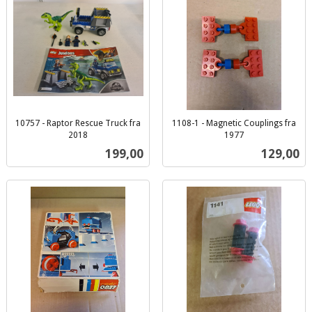
10757 - Raptor Rescue Truck fra
1108-1 - Magnetic Couplings fra
2018
1977
inkl.
inkl.
Pris
Pris
199,00
129,00
mva.
mva.