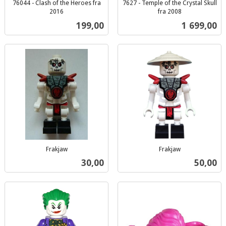
76044 - Clash of the Heroes fra
7627 - Temple of the Crystal Skull
2016
fra 2008
inkl.
inkl.
Pris
Pris
199,00
1 699,00
mva.
mva.
Frakjaw
Frakjaw
inkl.
inkl.
Pris
Pris
30,00
50,00
mva.
mva.