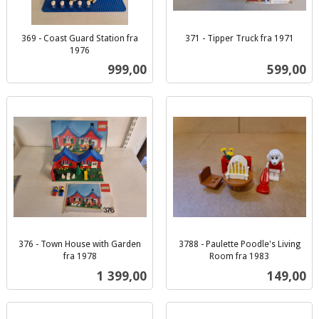
369 - Coast Guard Station fra
371 - Tipper Truck fra 1971
inkl.
1976
inkl.
mva.
Pris
Pris
999,00
599,00
mva.
376 - Town House with Garden
3788 - Paulette Poodle's Living
fra 1978
Room fra 1983
inkl.
inkl.
Pris
Pris
1 399,00
149,00
mva.
mva.