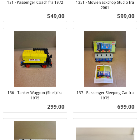
131 - Passenger Coach fra 1972
1351 - Movie Backdrop Studio fra
inkl.
2001
inkl.
mva.
Pris
Pris
549,00
599,00
mva.
136 - Tanker Waggon (Shell) fra
137 - Passenger Sleeping Car fra
1975
1975
inkl.
inkl.
Pris
Pris
299,00
699,00
mva.
mva.