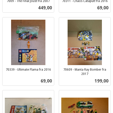
7009 - The Final Joust fra 2007
70311 - Chaos Catapult fra 2016
inkl.
inkl.
Pris
Pris
449,00
69,00
mva.
mva.
70339 - Ultimate Flama fra 2016
70609 - Manta Ray Bomber fra
inkl.
2017
inkl.
mva.
Pris
Pris
69,00
199,00
mva.