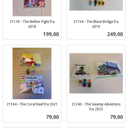
21139 - The Nether Fight fra
21154 - The Blaze Bridge fra
2018
2019
inkl.
inkl.
Pris
Pris
199,00
249,00
mva.
mva.
21164 - The Coral Reef fra 2021
21240 - The Swamp Adventure
inkl.
fra 2023
inkl.
mva.
Pris
Pris
79,00
79,00
mva.