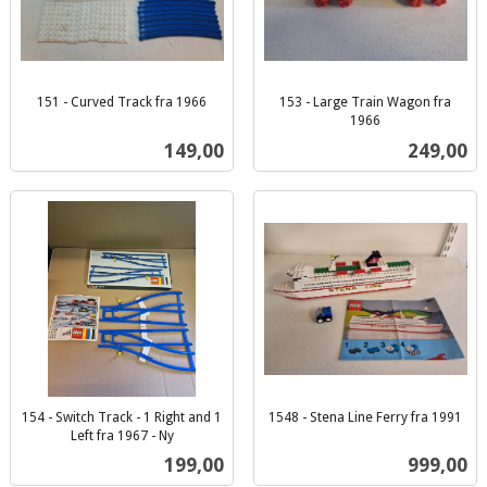
151 - Curved Track fra 1966
153 - Large Train Wagon fra
inkl.
1966
inkl.
mva.
Pris
Pris
149,00
249,00
mva.
154 - Switch Track - 1 Right and 1
1548 - Stena Line Ferry fra 1991
inkl.
Left fra 1967 - Ny
inkl.
mva.
Pris
Pris
199,00
999,00
mva.