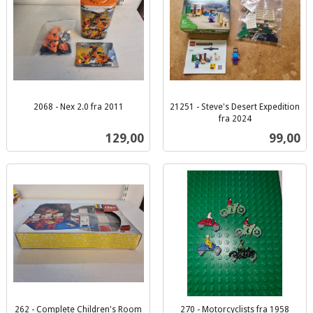
2068 - Nex 2.0 fra 2011
21251 - Steve's Desert Expedition
inkl.
fra 2024
inkl.
mva.
Pris
Pris
129,00
99,00
mva.
262 - Complete Children's Room
270 - Motorcyclists fra 1958