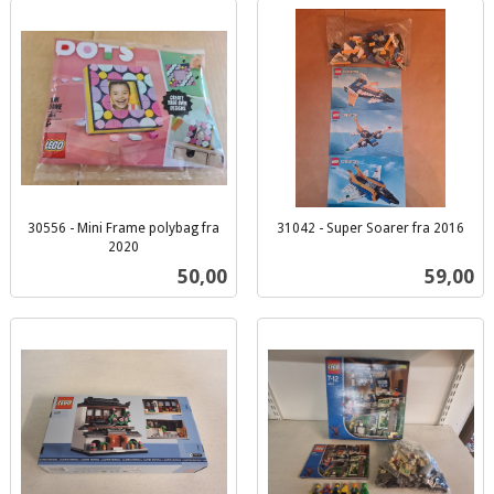
30556 - Mini Frame polybag fra
31042 - Super Soarer fra 2016
inkl.
2020
inkl.
mva.
Pris
Pris
50,00
59,00
mva.