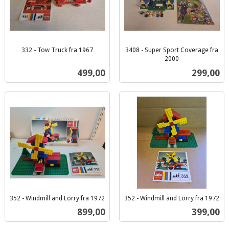
332 - Tow Truck fra 1967
3408 - Super Sport Coverage fra
inkl.
2000
inkl.
mva.
Pris
Pris
499,00
299,00
mva.
352 - Windmill and Lorry fra 1972
352 - Windmill and Lorry fra 1972
inkl.
inkl.
Pris
Pris
899,00
399,00
mva.
mva.