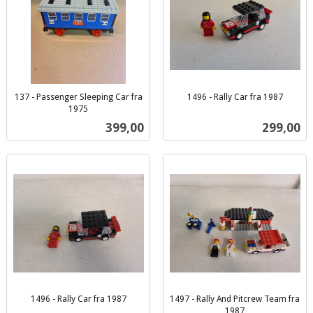
137 - Passenger Sleeping Car fra
1496 - Rally Car fra 1987
inkl.
1975
inkl.
mva.
Pris
Pris
399,00
299,00
mva.
1496 - Rally Car fra 1987
1497 - Rally And Pitcrew Team fra
inkl.
1987