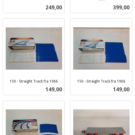
inkl.
mva.
Pris
Pris
249,00
399,00
mva.
150 - Straight Track fra 1966
150 - Straight Track fra 1966
inkl.
inkl.
Pris
Pris
149,00
149,00
mva.
mva.