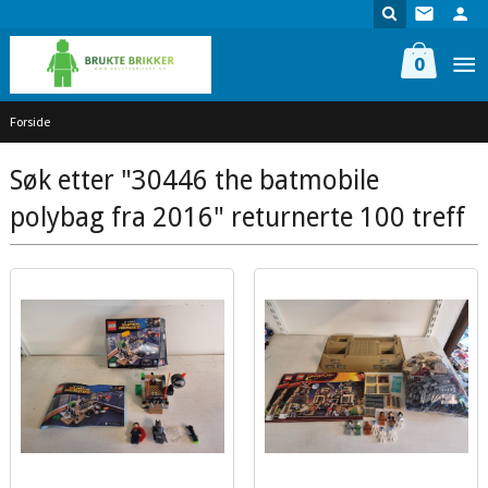
Gå
til
innholdet
0
Forside
Søk etter "30446 the batmobile
polybag fra 2016" returnerte 100 treff