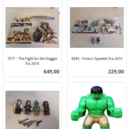
7571 - The Fight for the Dagger
8085 - Freeco Speeder fra 2010
inkl.
fra 2010
inkl.
mva.
Pris
Pris
649,00
229,00
mva.