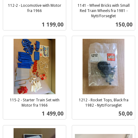
112-2 - Locomotive with Motor
1141 - Wheel Bricks with Small
fra 1966
Red Train Wheels fra 1981 -
inkl.
Nytt/Forseglet
inkl.
mva.
Pris
Pris
1 199,00
150,00
mva.
115-2 - Starter Train Set with
1212 - Rocket Tops, Black fra
Motor fra 1966
1982 - Nytt/Forseglet
inkl.
inkl.
Pris
Pris
1 499,00
50,00
mva.
mva.