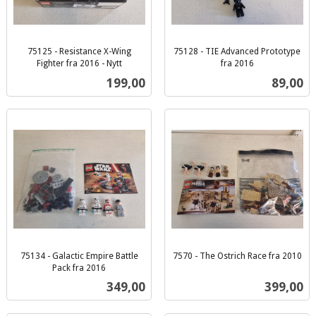
75125 - Resistance X-Wing
75128 - TIE Advanced Prototype
Fighter fra 2016 - Nytt
fra 2016
inkl.
inkl.
Pris
Pris
199,00
89,00
mva.
mva.
75134 - Galactic Empire Battle
7570 - The Ostrich Race fra 2010
inkl.
Pack fra 2016
inkl.
mva.
Pris
Pris
349,00
399,00
mva.