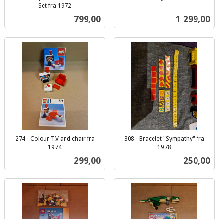
inkl.
Set fra 1972
inkl.
mva.
Pris
Pris
799,00
1 299,00
mva.
274 - Colour T.V and chair fra
308 - Bracelet "Sympathy" fra
1974
1978
inkl.
inkl.
Pris
Pris
299,00
250,00
mva.
mva.