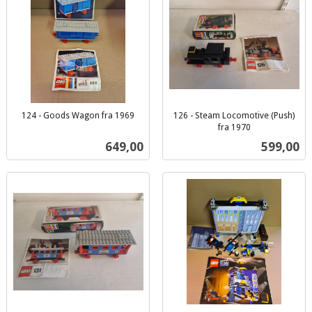
124 - Goods Wagon fra 1969
126 - Steam Locomotive (Push)
inkl.
fra 1970
inkl.
mva.
Pris
Pris
649,00
599,00
mva.