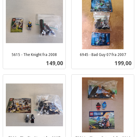
5615 - The Knight fra 2008
6945 - Bad Guy 07 fra 2007
inkl.
inkl.
Pris
Pris
149,00
199,00
mva.
mva.